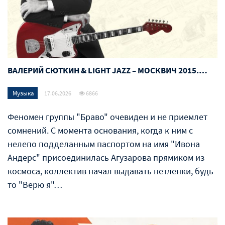
ВАЛЕРИЙ СЮТКИН & LIGHT JAZZ – МОСКВИЧ 2015.…
Музыка
17.06.2026
6866
Феномен группы "Браво" очевиден и не приемлет
сомнений. С момента основания, когда к ним с
нелепо подделанным паспортом на имя "Ивона
Андерс" присоединилась Агузарова прямиком из
космоса, коллектив начал выдавать нетленки, будь
то "Верю я"…