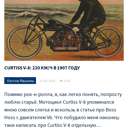
CURTISS V-8: 220 КМ/Ч В 1907 ГОДУ
Кастом Машины
21.05.2026
1344
Помимо рок-н-ролла, я, как легко понять, попросту
люблю старьё. Мотоцикл Curtiss V-8 упоминался
мною совсем слегка и вскользь в статье про Boss
Hoss с двигателем V6. Что побудило меня наконец-
таки написать про Curtiss V-8 отдельную…