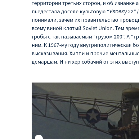
территории третьих сторон, и об изнанке 
пьедестала доселе культовую
“Уловку 22”
Д
понимали, зачем их правительство провоци
всему виной клятый Soviet Union. Тем вре
гробы с так называемым “грузом 200”. А “
ним. К 1967-му году внутриполитическая 
высказывания. Хиппи и прочие ментальны
демаршам. И ни хер собачий от этих выступ