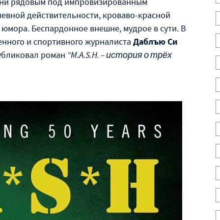
зни рядовым под импровизированным
невной действительности, кроваво-красной
 юмора. Беспардонное внешне, мудрое в сути. В
оенного и спортивного журналиста
Даблъю Си
публиковал роман
“M.A.S.H. – история о трёх