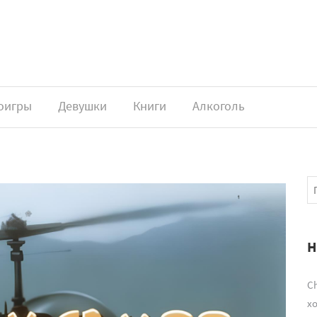
оигры
Девушки
Книги
Алкоголь
Н
Ch
х