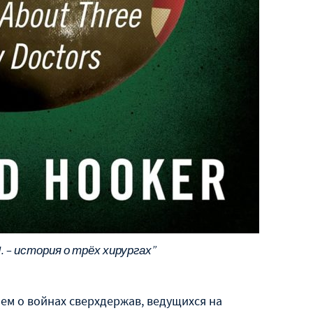
H. – история о трёх хирургах”
ем о войнах сверхдержав, ведущихся на