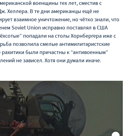
американской военщины тех лет, сместив с
ж. Хеллера. В те дни американцы ещё не
рует взаимное уничтожение, но чётко знали, что
менем Soviet Union исправно поставлял в США
трёхсотые” попадали на столы Хорнбергера иже с
борьба позволила смелые антимилитаристские
е рахитики были причастны к “антивоенным”
лений не зависел. Хотя они думали иначе.