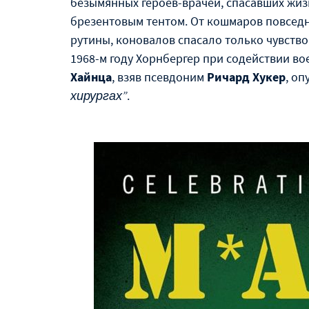
безымянных героев-врачей, спасавших жи
брезентовым тентом. От кошмаров повсед
рутины, коновалов спасало только чувство
1968-м году Хорнбергер при содействии в
Хайнца
, взяв псевдоним
Ричард Хукер
, о
хирургах”
.