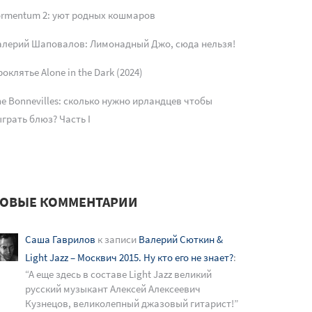
ormentum 2: уют родных кошмаров
алерий Шаповалов: Лимонадный Джо, сюда нельзя!
оклятье Alone in the Dark (2024)
e Bonnevilles: сколько нужно ирландцев чтобы
грать блюз? Часть I
ОВЫЕ КОММЕНТАРИИ
Саша Гаврилов
к записи
Валерий Сюткин &
Light Jazz – Москвич 2015. Ну кто его не знает?
:
“
А еще здесь в составе Light Jazz великий
русский музыкант Алексей Алексеевич
Кузнецов, великолепный джазовый гитарист!
”