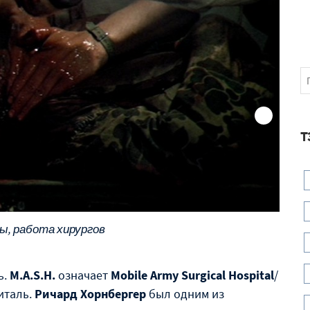
Т
ы, работа хирургов
ь.
M.A.S.H.
означает
Mobile Army Surgical Hospital
/
италь.
Ричард Хорнбергер
был одним из