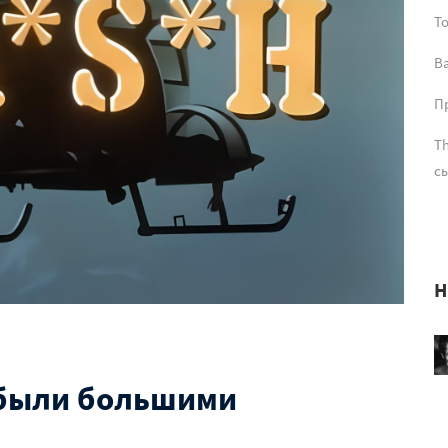
T
В
Пр
Th
сы
Н
и были большими