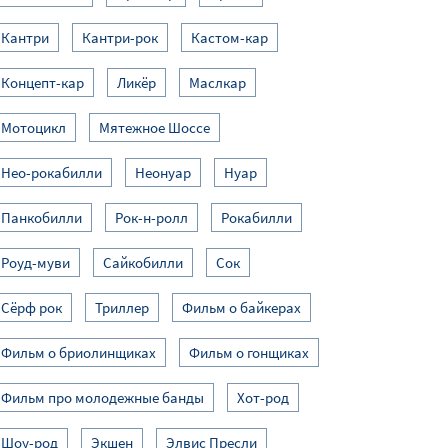
Кантри
Кантри-рок
Кастом-кар
Концепт-кар
Ликёр
Маслкар
Мотоцикл
Мятежное Шоссе
Нео-рокабилли
Неонуар
Нуар
Панкобилли
Рок-н-ролл
Рокабилли
Роуд-муви
Сайкобилли
Сок
Сёрф рок
Триллер
Фильм о байкерах
Фильм о бриолинщиках
Фильм о гонщиках
Фильм про молодежные банды
Хот-род
Шоу-род
Экшен
Элвис Пресли