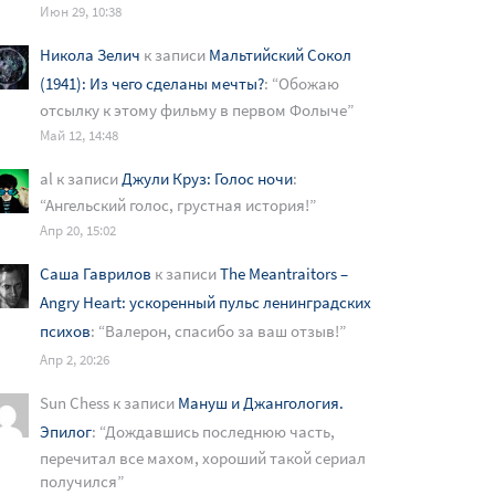
Июн 29, 10:38
Никола Зелич
к записи
Мальтийский Сокол
(1941): Из чего сделаны мечты?
: “
Обожаю
отсылку к этому фильму в первом Фолыче
”
Май 12, 14:48
al
к записи
Джули Круз: Голос ночи
:
“
Ангельский голос, грустная история!
”
Апр 20, 15:02
Саша Гаврилов
к записи
The Meantraitors –
Angry Heart: ускоренный пульс ленинградских
психов
: “
Валерон, спасибо за ваш отзыв!
”
Апр 2, 20:26
Sun Chess
к записи
Мануш и Джангология.
Эпилог
: “
Дождавшись последнюю часть,
перечитал все махом, хороший такой сериал
получился
”