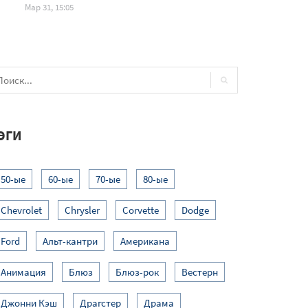
Мар 31, 15:05
Тайная Вечеря
ЭГИ
50-ые
60-ые
70-ые
80-ые
Chevrolet
Chrysler
Corvette
Dodge
Ford
Альт-кантри
Американа
Анимация
Блюз
Блюз-рок
Вестерн
Джонни Кэш
Драгстер
Драма