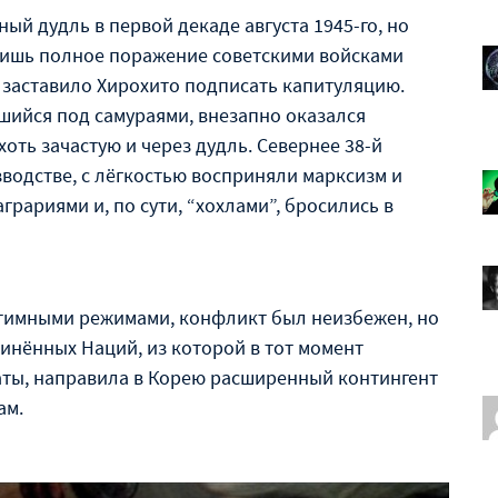
ый дудль в первой декаде августа 1945-го, но
 лишь полное поражение советскими войсками
 заставило Хирохито подписать капитуляцию.
вшийся под самураями, внезапно оказался
хоть зачастую и через дудль. Севернее 38-й
водстве, с лёгкостью восприняли марксизм и
рариями и, по сути, “хохлами”, бросились в
гитимными режимами, конфликт был неизбежен, но
инённых Наций, из которой в тот момент
ты, направила в Корею расширенный контингент
ам.