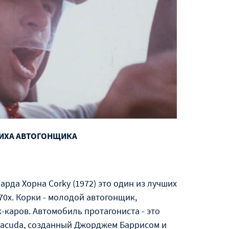
ПСИХА АВТОГОНЩИКА
рда Хорна Corky (1972) это один из лучших
0х. Корки - молодой автогонщик,
к-каров. Автомобиль протагониста - это
rracuda, созданный Джорджем Баррисом и