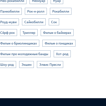
Нео-рокабилли
Неонуар
Нуар
Панкобилли
Рок-н-ролл
Рокабилли
Роуд-муви
Сайкобилли
Сок
Сёрф рок
Триллер
Фильм о байкерах
Фильм о бриолинщиках
Фильм о гонщиках
Фильм про молодежные банды
Хот-род
Шоу-род
Экшен
Элвис Пресли