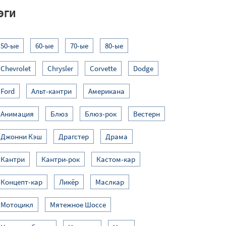
ЭГИ
50-ые
60-ые
70-ые
80-ые
Chevrolet
Chrysler
Corvette
Dodge
Ford
Альт-кантри
Американа
Анимация
Блюз
Блюз-рок
Вестерн
Джонни Кэш
Драгстер
Драма
Кантри
Кантри-рок
Кастом-кар
Концепт-кар
Ликёр
Маслкар
Мотоцикл
Мятежное Шоссе