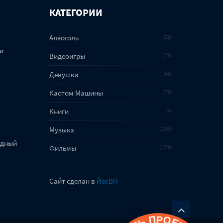
КАТЕГОРИИ
Алкоголь
22
и
Видеоигры
29
Девушки
44
Кастом Машины
79
Книги
4
Музыка
196
адный
Фильмы
179
Сайт сделан в
ЙесВП