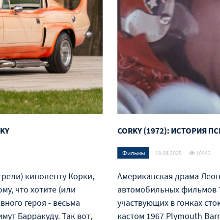
RKY
CORKY (1972): ИСТОРИЯ 
Фильмы
19.08.2025
10443
трели) киноленту Корки,
Американская драма Леона
му, что хотите (или
автомобильных фильмов 7
вного героя - весьма
участвующих в гонках сто
ут Барракуду. Так вот,
кастом 1967 Plymouth Ba