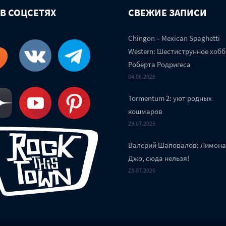
 В СОЦСЕТЯХ
СВЕЖИЕ ЗАПИСИ
Chingon – Mexican Spaghetti
Western: Шестиструнное хобб
Роберта Родригеса
04.08.2026
Tormentum 2: уют родных
кошмаров
29.07.2026
Валерий Шаповалов: Лимон
Джо, сюда нельзя!
23.07.2026