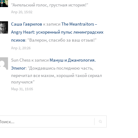
“
Ангельский голос, грустная история!
”
Апр 20, 15:02
Саша Гаврилов
к записи
The Meantraitors –
Angry Heart: ускоренный пульс ленинградских
психов
: “
Валерон, спасибо за ваш отзыв!
”
Апр 2, 20:26
Sun Chess
к записи
Мануш и Джангология.
Эпилог
: “
Дождавшись последнюю часть,
перечитал все махом, хороший такой сериал
получился
”
Мар 31, 15:05