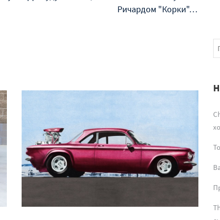
Ричардом "Корки"…
Н
Ch
х
T
В
Пр
Th