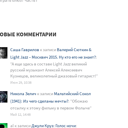
грать блюз? Часть I
ОВЫЕ КОММЕНТАРИИ
Саша Гаврилов
к записи
Валерий Сюткин &
Light Jazz – Москвич 2015. Ну кто его не знает?
:
“
А еще здесь в составе Light Jazz великий
русский музыкант Алексей Алексеевич
Кузнецов, великолепный джазовый гитарист!
”
Июн 29, 10:38
Никола Зелич
к записи
Мальтийский Сокол
(1941): Из чего сделаны мечты?
: “
Обожаю
отсылку к этому фильму в первом Фолыче
”
Май 12, 14:48
al
к записи
Джули Круз: Голос ночи
: