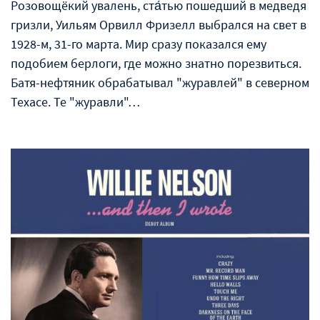
Розовощёкий увалень, ста́тью пошедший в медведя
гризли, Уильям Орвилл Фризелл выбрался на свет в
1928-м, 31-го марта. Мир сразу показался ему
подобием берлоги, где можно знатно порезвиться.
Батя-нефтяник обрабатывал "журавлей" в северном
Техасе. Те "журавли"…