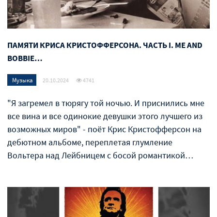
ПАМЯТИ КРИСА КРИСТОФФЕРСОНА. ЧАСТЬ I. ME AND
BOBBIE…
Музыка
20.10.2024
4741
"Я загремел в тюрягу той ночью. И приснились мне
все вина и все одинокие девушки этого лучшего из
возможных миров" - поёт Крис Кристофферсон на
дебютном альбоме, переплетая глумление
Вольтера над Лейбницем с босой романтикой…