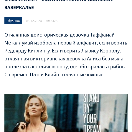
ЗАЗЕРКАЛЬЕ
Музыка
03.12.2024
2328
Отчаянная доисторическая девочка Таффамай
Металлумай изобрела первый алфавит, если верить
Редьярду Киплингу. Если верить Льюису Кэрролу,
отчаянная викторианская девочка Алиса без мыла
пролезла в кроличью нору, где обожралась грибов.
Со времён Патси Клайн отчаянные южные…