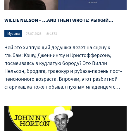
WILLIE NELSON – …AND THEN I WROTE: РЫЖИЙ…
Музыка
07.07.2025
1873
Чей это хиппующий дедушка лезет на сцену к
глыбам: Кэшу, Дженнингсу и Кристофферсону,
посмеиваясь в кудлатую бороду? Это Вилли
Нельсон, бродяга, травокур и рубаха-парень пост-
пенсионного возраста. Впрочем, этот разбитной
старикашка тоже побывал пухлым младенцем с…