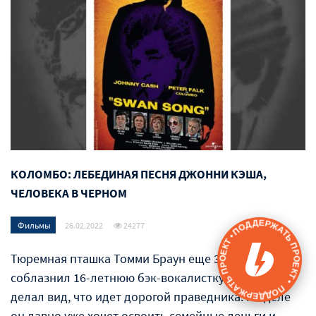
КОЛОМБО: ЛЕБЕДИНАЯ ПЕСНЯ ДЖОННИ КЭША,
ЧЕЛОВЕКА В ЧЕРНОМ
ПОДДЕРЖАТЬ ПРОЕКТ • ПОДДЕРЖАТЬ ПРОЕКТ •
Фильмы
26.02.2022
24277
Тюремная пташка Томми Браун еще 3 года назад
соблазнил 16-летнюю бэк-вокалистку Мэри Энн и
делал вид, что идет дорогой праведника. На деле
он давно уже хочет освоить семейные деньги и