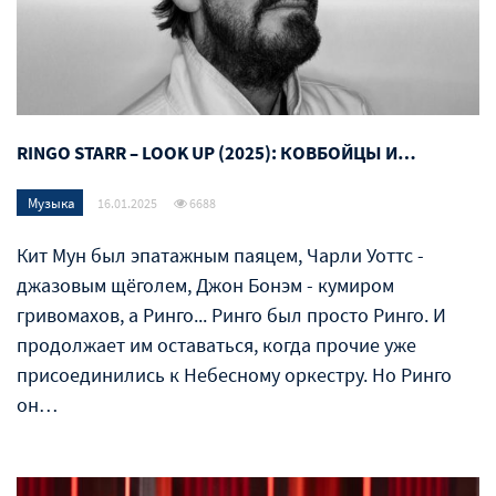
RINGO STARR – LOOK UP (2025): КОВБОЙЦЫ И…
Музыка
16.01.2025
6688
Кит Мун был эпатажным паяцем, Чарли Уоттс -
джазовым щёголем, Джон Бонэм - кумиром
гривомахов, а Ринго... Ринго был просто Ринго. И
продолжает им оставаться, когда прочие уже
присоединились к Небесному оркестру. Но Ринго
он…