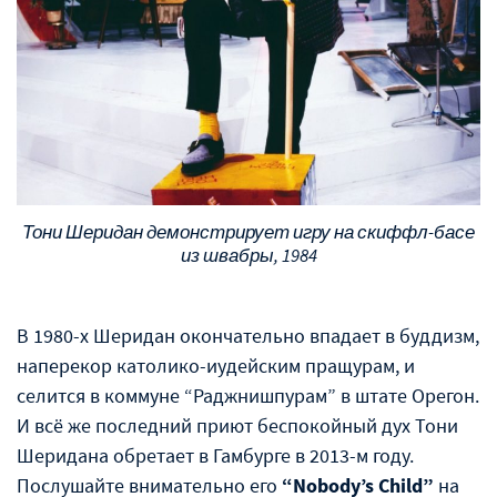
Тони Шеридан демонстрирует игру на скиффл-басе
из швабры, 1984
В 1980-х Шеридан окончательно впадает в буддизм,
наперекор католико-иудейским пращурам, и
селится в коммуне “Раджнишпурам” в штате Орегон.
И всё же последний приют беспокойный дух Тони
Шеридана обретает в Гамбурге в 2013-м году.
Послушайте внимательно его
“Nobody’s Child”
на