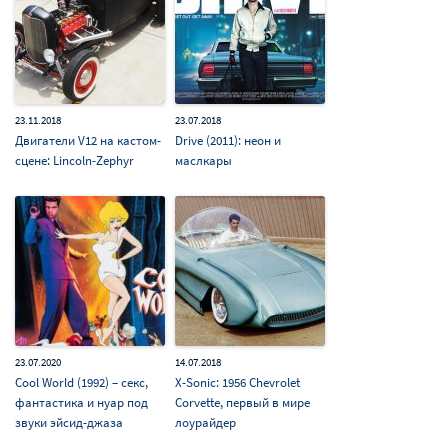
23.11.2018
23.07.2018
Двигатели V12 на кастом-
Drive (2011): неон и
сцене: Lincoln-Zephyr
маслкары
23.07.2020
14.07.2018
Cool World (1992) – секс,
X-Sonic: 1956 Chevrolet
фантастика и нуар под
Corvette, первый в мире
звуки эйсид-джаза
лоурайдер