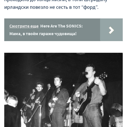
ирландски повезло не сесть в тот “форд”.
Смотрите еще
Here Are The SONICS:
Мама, в твоём гараже чудовища!