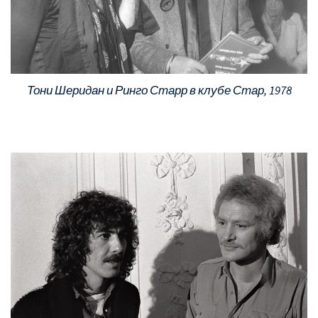
Тони Шеридан и Ринго Старр в клубе Стар, 1978