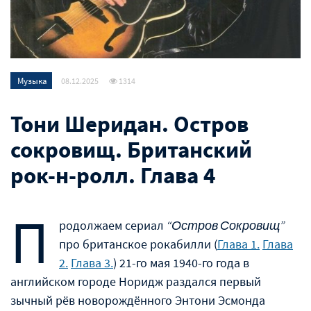
Музыка
08.12.2025
1314
Тони Шеридан. Остров
сокровищ. Британский
рок-н-ролл. Глава 4
П
родолжаем сериал
“Остров Сокровищ”
про британское рокабилли (
Глава 1.
Глава
2.
Глава 3.
) 21-го мая 1940-го года в
английском городе Норидж раздался первый
зычный рёв новорождённого Энтони Эсмонда