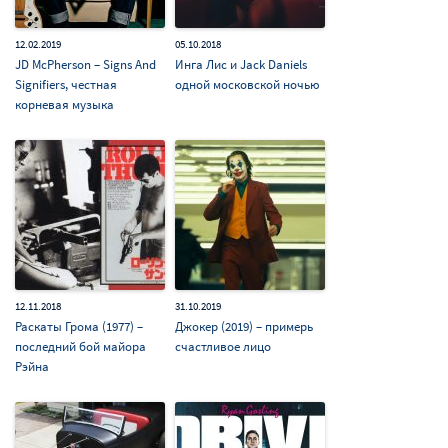
12.02.2019
05.10.2018
JD McPherson – Signs And
Инга Лис и Jack Daniels
Signifiers, честная
одной московской ночью
корневая музыка
12.11.2018
31.10.2019
Раскаты Грома (1977) –
Джокер (2019) – примерь
последний бой майора
счастливое лицо
Рэйна