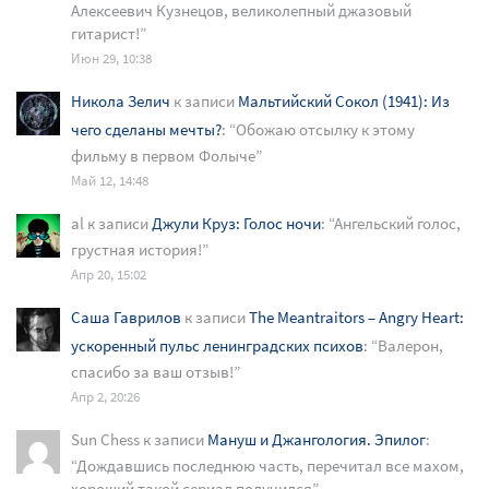
Алексеевич Кузнецов, великолепный джазовый
гитарист!
”
Июн 29, 10:38
Никола Зелич
к записи
Мальтийский Сокол (1941): Из
чего сделаны мечты?
: “
Обожаю отсылку к этому
фильму в первом Фолыче
”
Май 12, 14:48
al
к записи
Джули Круз: Голос ночи
: “
Ангельский голос,
грустная история!
”
Апр 20, 15:02
Саша Гаврилов
к записи
The Meantraitors – Angry Heart:
ускоренный пульс ленинградских психов
: “
Валерон,
спасибо за ваш отзыв!
”
Апр 2, 20:26
Sun Chess
к записи
Мануш и Джангология. Эпилог
:
“
Дождавшись последнюю часть, перечитал все махом,
хороший такой сериал получился
”