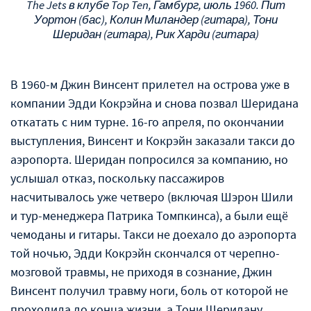
The Jets в клубе Top Ten, Гамбург, июль 1960. Пит
Уортон (бас), Колин Миландер (гитара), Тони
Шеридан (гитара), Рик Харди (гитара)
В 1960-м Джин Винсент прилетел на острова уже в
компании Эдди Кокрэйна и снова позвал Шеридана
откатать с ним турне. 16-го апреля, по окончании
выступления, Винсент и Кокрэйн заказали такси до
аэропорта. Шеридан попросился за компанию, но
услышал отказ, поскольку пассажиров
насчитывалось уже четверо (включая Шэрон Шили
и тур-менеджера Патрика Томпкинса), а были ещë
чемоданы и гитары. Такси не доехало до аэропорта
той ночью, Эдди Кокрэйн скончался от черепно-
мозговой травмы, не приходя в сознание, Джин
Винсент получил травму ноги, боль от которой не
проходила до конца жизни, а Тони Шеридану