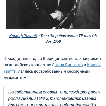
Клифф Ричард
и Тони Шеридан после ТВ шоу Oh
Boy, 1959
Проходит ещё год, и Шеридан уже вовсю наяривает
на английских концертах
Джина Винсента
и
Конвея
Твитти
, являясь востребованным сессионным
музыкантом.
По собственным словам Тони, “выбирая рок-н-
ролл в Англии 1950-х, ты становился изгоем
для семьи, церкви, школы, работодателей и