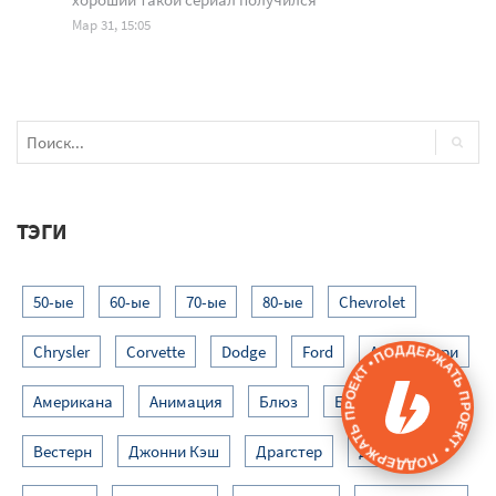
Мар 31, 15:05
ТЭГИ
50-ые
60-ые
70-ые
80-ые
Chevrolet
ПОДДЕРЖАТЬ ПРОЕКТ • ПОДДЕРЖАТЬ ПРОЕКТ •
Chrysler
Corvette
Dodge
Ford
Альт-кантри
Американа
Анимация
Блюз
Блюз-рок
Вестерн
Джонни Кэш
Драгстер
Драма