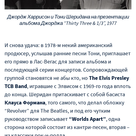
Джордж Харрисон и Тони Шеридана на презентации
альбома Джорджа “Thirty Three & 1/3”, 1977
И снова удача: в 1978-м некий американский
продюсер, услышав ранние песни Тони, приглашает
его прямо в Лас-Вегас для записи альбома и
последующей серии концертов. Сопровождающей
группой становятся не абы кто, но
The Elvis Presley
TCB Band
, игравшие с Элвисом с 1969-го года вплоть
до конца. Шеридан притаскивает с собой басиста
Клауса Формана
, того самого, что делал обложку
“Revolver” для The Beatles, и под его чутким
руководством записывает
“Worlds Apart”
, одна
сторона которой состоит из кантри-песен, вторая –
из классики рок-н-ролла.