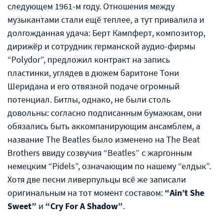
следующем 1961-м году. Отношения между
музыкантами стали ещё теплее, а тут привалила и
долгожданная удача: Берт Кампферт, композитор,
дирижёр и сотрудник германской аудио-фирмы
“Polydor”, предложил контракт на запись
пластинки, углядев в дюжем баритоне Тони
Шеридана и его отвязной подаче огромный
потенциал. Битлы, однако, не были столь
довольны: согласно подписанным бумажкам, они
обязались быть аккомпанирующим ансамблем, а
название The Beatles было изменено на The Beat
Brothers ввиду созвучия “Beatles” с жаргонным
немецким “Pidels”, означающим по нашему “елдык”.
Хотя две песни ливерпульцы всё же записали
оригинальным на тот момент составом:
“Ain’t She
Sweet”
и
“Cry For A Shadow”
.