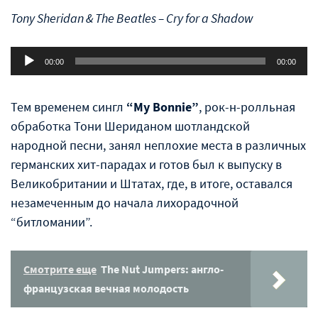
Tony Sheridan & The Beatles – Cry for a Shadow
Аудиоплеер
00:00
00:00
Тем временем сингл
“My Bonnie”
, рок-н-ролльная
обработка Тони Шериданом шотландской
народной песни, занял неплохие места в различных
германских хит-парадах и готов был к выпуску в
Великобритании и Штатах, где, в итоге, оставался
незамеченным до начала лихорадочной
“битломании”.
Смотрите еще
The Nut Jumpers: англо-
французская вечная молодость