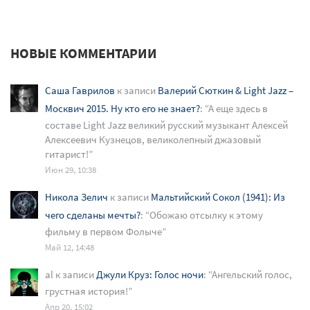
НОВЫЕ КОММЕНТАРИИ
Саша Гаврилов
к записи
Валерий Сюткин & Light Jazz –
Москвич 2015. Ну кто его не знает?
: “
А еще здесь в
составе Light Jazz великий русский музыкант Алексей
Алексеевич Кузнецов, великолепный джазовый
гитарист!
”
Июн 29, 10:38
Никола Зелич
к записи
Мальтийский Сокол (1941): Из
чего сделаны мечты?
: “
Обожаю отсылку к этому
фильму в первом Фолыче
”
Май 12, 14:48
al
к записи
Джули Круз: Голос ночи
: “
Ангельский голос,
грустная история!
”
Апр 20, 15:02