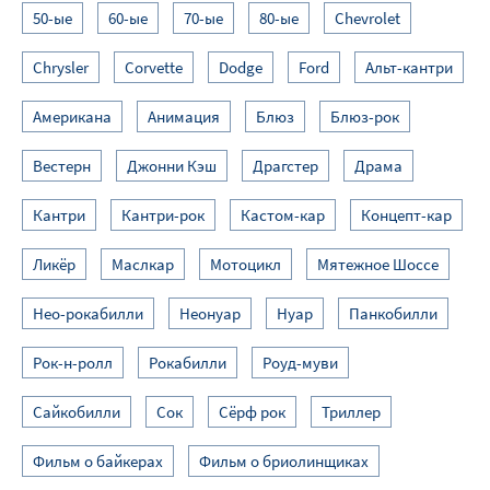
50-ые
60-ые
70-ые
80-ые
Chevrolet
Chrysler
Corvette
Dodge
Ford
Альт-кантри
Американа
Анимация
Блюз
Блюз-рок
Вестерн
Джонни Кэш
Драгстер
Драма
Кантри
Кантри-рок
Кастом-кар
Концепт-кар
Ликёр
Маслкар
Мотоцикл
Мятежное Шоссе
Нео-рокабилли
Неонуар
Нуар
Панкобилли
Рок-н-ролл
Рокабилли
Роуд-муви
Сайкобилли
Сок
Сёрф рок
Триллер
Фильм о байкерах
Фильм о бриолинщиках