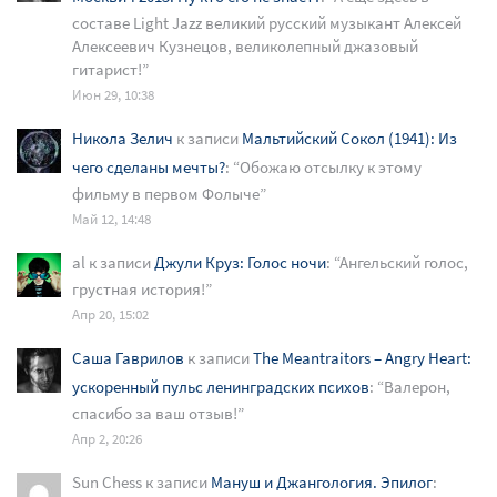
составе Light Jazz великий русский музыкант Алексей
Алексеевич Кузнецов, великолепный джазовый
гитарист!
”
Июн 29, 10:38
Никола Зелич
к записи
Мальтийский Сокол (1941): Из
чего сделаны мечты?
: “
Обожаю отсылку к этому
фильму в первом Фолыче
”
Май 12, 14:48
al
к записи
Джули Круз: Голос ночи
: “
Ангельский голос,
грустная история!
”
Апр 20, 15:02
Саша Гаврилов
к записи
The Meantraitors – Angry Heart:
ускоренный пульс ленинградских психов
: “
Валерон,
спасибо за ваш отзыв!
”
Апр 2, 20:26
Sun Chess
к записи
Мануш и Джангология. Эпилог
: