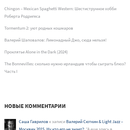
Chingon – Mexican Spaghetti Western: Шестиструнное хобби
Роберта Родригеса
Tormentum 2: уют родных кошмаров
Валерий Шаповалов: Лимонадный Джо, сюда нельзя!
Проклятье Alone in the Dark (2024)
The Bonnevilles: сколько нужно ирландцев чтобы сыграть блюз?
Часть I
НОВЫЕ КОММЕНТАРИИ
Саша Гаврилов
к записи
Валерий Сюткин & Light Jazz –
Москвич 2015. Ну кто его не знает?
: “
А еще здесь в