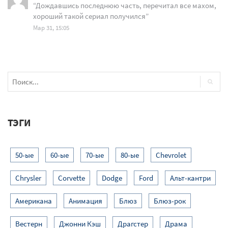
“
Дождавшись последнюю часть, перечитал все махом,
хороший такой сериал получился
”
Мар 31, 15:05
ТЭГИ
50-ые
60-ые
70-ые
80-ые
Chevrolet
Chrysler
Corvette
Dodge
Ford
Альт-кантри
Американа
Анимация
Блюз
Блюз-рок
Вестерн
Джонни Кэш
Драгстер
Драма