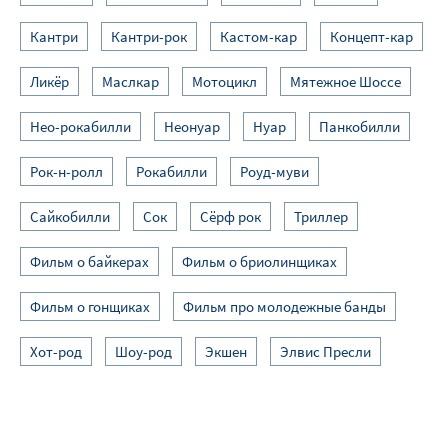
Кантри
Кантри-рок
Кастом-кар
Концепт-кар
Ликёр
Маслкар
Мотоцикл
Мятежное Шоссе
Нео-рокабилли
Неонуар
Нуар
Панкобилли
Рок-н-ролл
Рокабилли
Роуд-муви
Сайкобилли
Сок
Сёрф рок
Триллер
Фильм о байкерах
Фильм о бриолинщиках
Фильм о гонщиках
Фильм про молодежные банды
Хот-род
Шоу-род
Экшен
Элвис Пресли