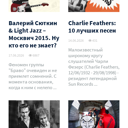
Валерий Сюткин
Charlie Feathers:
& Light Jazz –
10 лучших песен
Москвич 2015. Ну
14.06.2026
431
кто его не знает?
Малоизвестный
широкому кругу
17.06.2026
6867
слушателей Чарли
Феномен группы
Фезерс (Charlie Feathers,
"Браво" очевиден и не
12/06/1932 - 29/08/1998) -
приемлет сомнений. С
резидент легендарной
момента основания,
Sun Records ...
когда к ним с нелепо ...