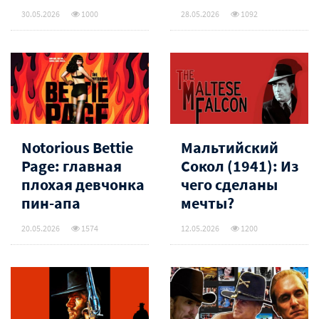
30.05.2026
1000
28.05.2026
1092
Notorious Bettie
Мальтийский
Page: главная
Сокол (1941): Из
плохая девчонка
чего сделаны
пин-апа
мечты?
20.05.2026
1574
12.05.2026
1200