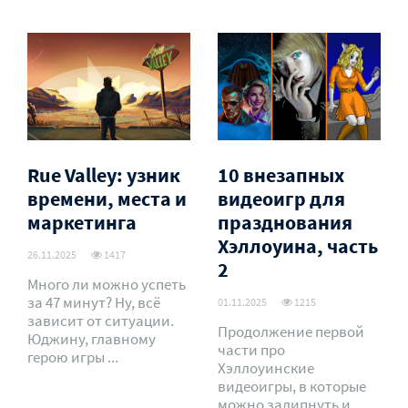
Rue Valley: узник
10 внезапных
времени, места и
видеоигр для
маркетинга
празднования
Хэллоуина, часть
26.11.2025
1417
2
Много ли можно успеть
за 47 минут? Ну, всё
01.11.2025
1215
зависит от ситуации.
Продолжение первой
Юджину, главному
части про
герою игры ...
Хэллоуинские
видеоигры, в которые
можно залипнуть и