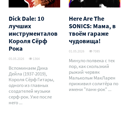
Dick Dale: 10
Here Are The
лучших
SONICS: Мама, в
инструменталов
твоём гараже
Короля Сёрф
чудовища!
Рока
01.05.2026
7085
05.05.2026
1364
Минуло полвека с тех
пор, как скользкий
Вспоминаем Дика
рыжий червяк
Дейла (1937-2019),
Малькольм МакЛарен
Короля Сёрф Гитары,
приживил солитёра по
одного из главных
имени "панк-рок" ...
создателей музыки
серф-рок. Уже после
него ...