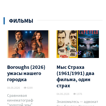
ФИЛЬМЫ
Boroughs (2026)
Мыс Страха
ужасы нашего
(1961/1991) два
городка
фильма, один
страх
08.06.2026
9299
04.06.2026
1376
Сравнивая
кинематограф
Знакомьтесь — адвокат
"золотой эры"