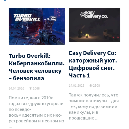
Easy Delivery Co:
Turbo Overkill:
каторжный уют.
Киберпанкобилли.
Цифровой снег.
Человек человеку
Часть 1
– бензопила
14.01.2026
2308
24.04.2026
1068
Так уж получилось, что
Помните, как в 2010х
зимние каникулы – для
годах все дружно угорели
тех, кому надо зимние
по псевдо-
каникулы, и в
восьмидесятым с их нео-
прошедшие ...
ретровейвом и неоном из
...