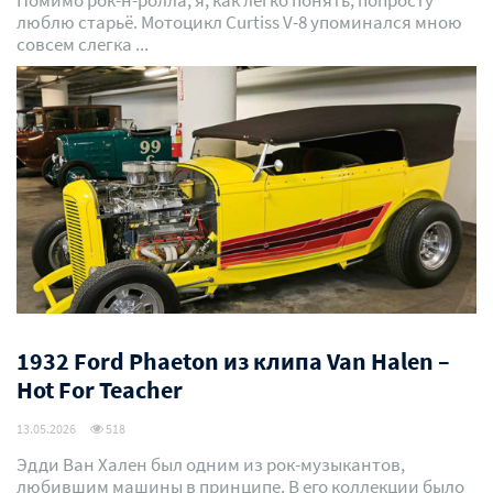
люблю старьё. Мотоцикл Curtiss V-8 упоминался мною
совсем слегка ...
1932 Ford Phaeton из клипа Van Halen –
Hot For Teacher
13.05.2026
518
Эдди Ван Хален был одним из рок-музыкантов,
любившим машины в принципе. В его коллекции было