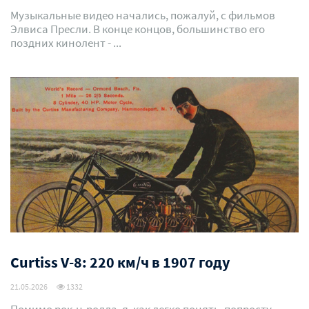
Музыкальные видео начались, пожалуй, с фильмов
Элвиса Пресли. В конце концов, большинство его
поздних кинолент - ...
Curtiss V-8: 220 км/ч в 1907 году
21.05.2026
1332
Помимо рок-н-ролла, я, как легко понять, попросту