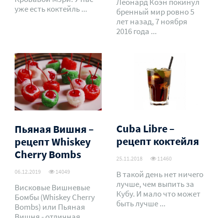
Леонард Коэн покинул
уже есть коктейль ...
бренный мир ровно 5
лет назад, 7 ноября
2016 года ...
Cuba Libre –
Пьяная Вишня –
рецепт коктейля
рецепт Whiskey
Cherry Bombs
25.11.2018
11460
06.12.2019
14049
В такой день нет ничего
лучше, чем выпить за
Висковые Вишневые
Кубу. И мало что может
Бомбы (Whiskey Cherry
быть лучше ...
Bombs) или Пьяная
Вишня - отличная