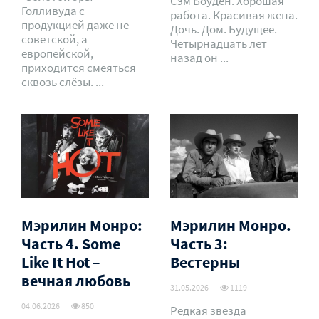
Сэм Боуден. Хорошая
Голливуда с
работа. Красивая жена.
продукцией даже не
Дочь. Дом. Будущее.
советской, а
Четырнадцать лет
европейской,
назад он ...
приходится смеяться
сквозь слёзы. ...
Мэрилин Монро:
Мэрилин Монро.
Часть 4. Some
Часть 3:
Like It Hot –
Вестерны
вечная любовь
31.05.2026
1119
04.06.2026
850
Редкая звезда