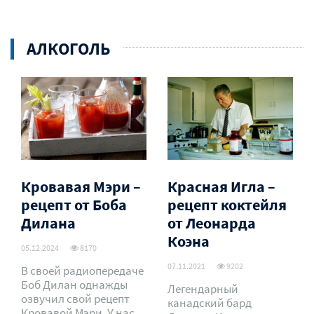
АЛКОГОЛЬ
Кровавая Мэри –
Красная Игла –
рецепт от Боба
рецепт коктейля
Дилана
от Леонарда
Коэна
05.12.2024
8170
07.11.2021
9202
В своей радиопередаче
Боб Дилан однажды
Легендарный
озвучил свой рецепт
канадский бард
Кровавой Мэри. У нас