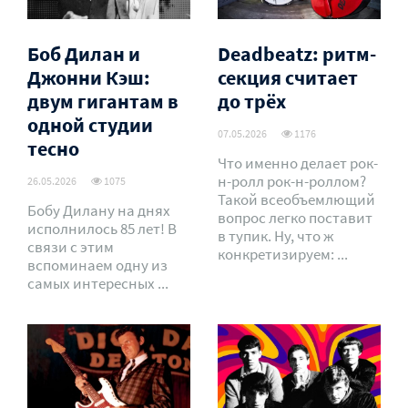
Боб Дилан и
Deadbeatz: ритм-
Джонни Кэш:
секция считает
двум гигантам в
до трёх
одной студии
07.05.2026
1176
тесно
Что именно делает рок-
н-ролл рок-н-роллом?
26.05.2026
1075
Такой всеобъемлющий
Бобу Дилану на днях
вопрос легко поставит
исполнилось 85 лет! В
в тупик. Ну, что ж
связи с этим
конкретизируем: ...
вспоминаем одну из
самых интересных ...