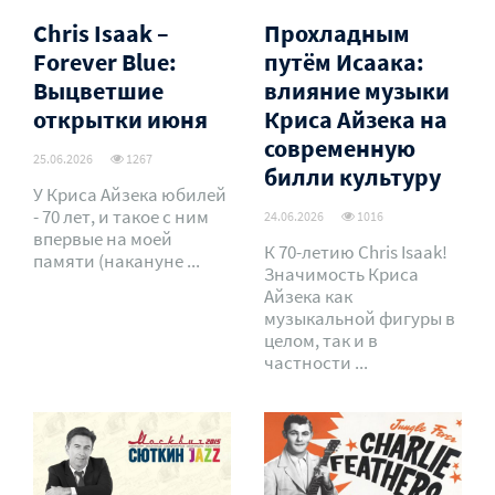
Chris Isaak –
Прохладным
Forever Blue:
путём Исаака:
Выцветшие
влияние музыки
открытки июня
Криса Айзека на
современную
25.06.2026
1267
билли культуру
У Криса Айзека юбилей
- 70 лет, и такое с ним
24.06.2026
1016
впервые на моей
К 70-летию Chris Isaak!
памяти (накануне ...
Значимость Криса
Айзека как
музыкальной фигуры в
целом, так и в
частности ...