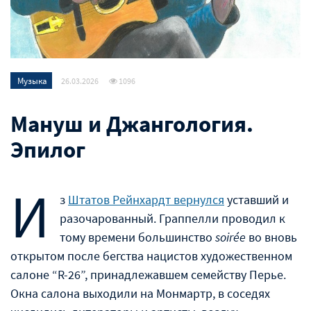
Музыка
26.03.2026
1096
Мануш и Джангология.
Эпилог
И
з
Штатов Рейнхардт вернулся
уставший и
разочарованный. Граппелли проводил к
тому времени большинство
soirée
во вновь
открытом после бегства нацистов художественном
салоне “R-26”, принадлежавшем семейству Перье.
Окна салона выходили на Монмартр, в соседях