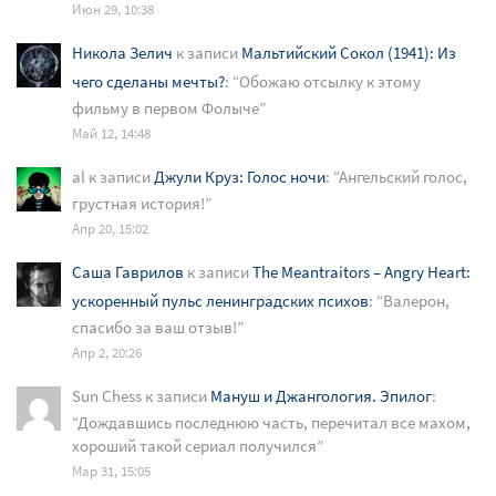
Июн 29, 10:38
Никола Зелич
к записи
Мальтийский Сокол (1941): Из
чего сделаны мечты?
: “
Обожаю отсылку к этому
фильму в первом Фолыче
”
Май 12, 14:48
al
к записи
Джули Круз: Голос ночи
: “
Ангельский голос,
грустная история!
”
Апр 20, 15:02
Саша Гаврилов
к записи
The Meantraitors – Angry Heart:
ускоренный пульс ленинградских психов
: “
Валерон,
спасибо за ваш отзыв!
”
Апр 2, 20:26
Sun Chess
к записи
Мануш и Джангология. Эпилог
:
“
Дождавшись последнюю часть, перечитал все махом,
хороший такой сериал получился
”
Мар 31, 15:05