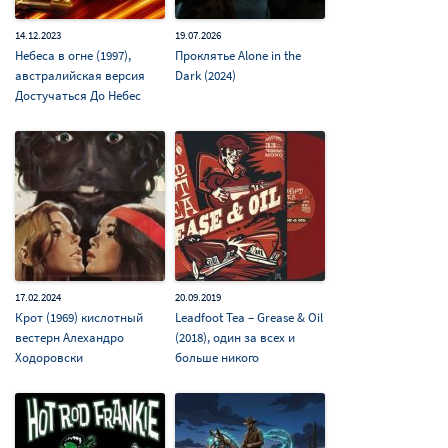
14.12.2023
19.07.2026
Небеса в огне (1997),
Проклятье Alone in the
австралийская версия
Dark (2024)
Достучаться До Небес
17.02.2024
20.09.2019
Крот (1969) кислотный
Leadfoot Tea – Grease & Oil
вестерн Алехандро
(2018), один за всех и
Ходоровски
больше никого