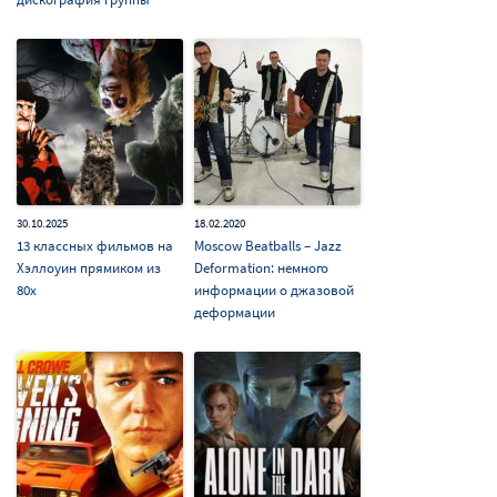
30.10.2025
18.02.2020
13 классных фильмов на
Moscow Beatballs – Jazz
Хэллоуин прямиком из
Deformation: немного
80х
информации о джазовой
деформации