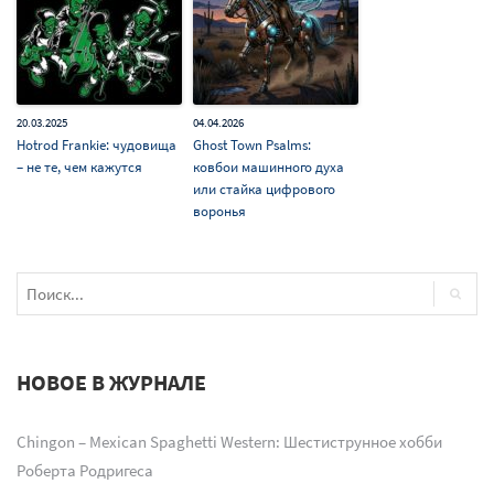
20.03.2025
04.04.2026
Hotrod Frankie: чудовища
Ghost Town Psalms:
– не те, чем кажутся
ковбои машинного духа
или стайка цифрового
воронья
НОВОЕ В ЖУРНАЛЕ
Chingon – Mexican Spaghetti Western: Шестиструнное хобби
Роберта Родригеса