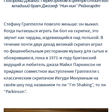
Похороны Джанго. Перед гробом в центре стоит его
младший брат Джозеф “Нин-нин” Рейнхардт
Стефану Граппелли повезло меньше: он выжил.
Когда пытаешься играть би-боп на скрипке, это
звучит как чардаш, издевающийся над полькой. В
течение почти двух декад великий скрипач играл
по фешенебельным ресторанам музыку для сытых и
обожравшихся, пока в 1971-м году британский
ведущий и любитель джаза Майкл Паркинсон не
придумал совместное выступление Граппелли с
классическим скрипачом Иегуди Менухиным на
своём шоу под названием то ли “I’m Shaking”, то ли
“Parkinson”.