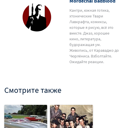
Mordechai Badblood
Кантри, южная готика,
хтонические Твари
Лавкрафта, комиксы,
которые я рисую, всё это
вместе. Джаз, хорошее
кино, литература,
будоражащая ум.
Живопись, от Караваджо до
Чюрлёниса. Взболтайте.
Ожидайте реакции.
Смотрите также