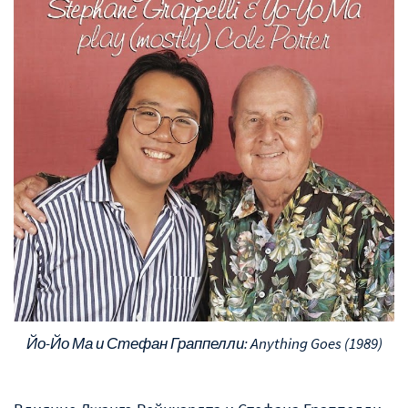
Йо-Йо Ма и Стефан Граппелли: Anything Goes (1989)