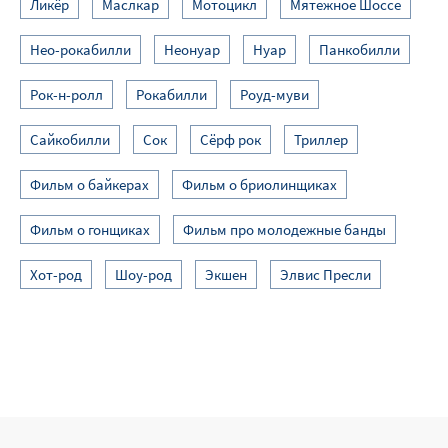
Ликёр
Маслкар
Мотоцикл
Мятежное Шоссе
Нео-рокабилли
Неонуар
Нуар
Панкобилли
Рок-н-ролл
Рокабилли
Роуд-муви
Сайкобилли
Сок
Сёрф рок
Триллер
Фильм о байкерах
Фильм о бриолинщиках
Фильм о гонщиках
Фильм про молодежные банды
Хот-род
Шоу-род
Экшен
Элвис Пресли