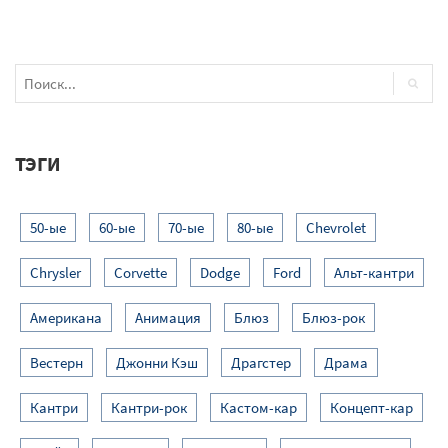
ТЭГИ
50-ые
60-ые
70-ые
80-ые
Chevrolet
Chrysler
Corvette
Dodge
Ford
Альт-кантри
Американа
Анимация
Блюз
Блюз-рок
Вестерн
Джонни Кэш
Драгстер
Драма
Кантри
Кантри-рок
Кастом-кар
Концепт-кар