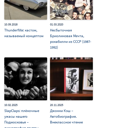
10.09.2018
01.03.2020
Thunderflite: кастом,
Несбыточная
называемый концептом
Бриолиновая Мечта,
рокабилли из СССР (1987-
1992)
10.02.2025
20.11.2025
SlapClaps: плёночные
Джонни Кэш –
ужасы нашего
Автобиография.
Подмосковья –
Внеклассное чтение
дискография группы