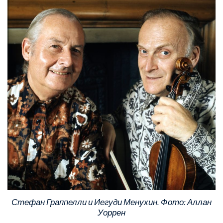
Стефан Граппелли и Иегуди Менухин. Фото: Аллан
Уоррен