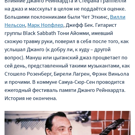
Влияние Джанго Рейнхардта и Стефана Граппелли
на джаз и масскульт в целом не поддаётся оценке.
Большими поклонниками были Чет Эткинс,
Вилли
Нельсон
,
Марк Нопфлер
, Джефф Бек. Гитарист
группы Black Sabbath Тони Айомми, имевший
схожую травму руки, поверил в себя после того, как
услышал Джанго (к добру ли, к худу – другой
вопрос). Мануш или цыганский джаз процветает по
сей день, представленный такими музыкантами, как
Стошело Розенберг, Бирели Лагрен, Фрэнк Виньола
и прочими. В коммуне Самуа-Сюр-Сен проводится
ежегодный фестиваль памяти Джанго Рейнхардта.
История не окончена.