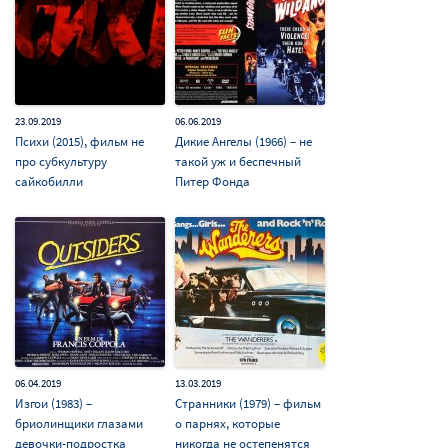
23.09.2019
06.06.2019
Психи (2015), фильм не
Дикие Ангелы (1966) – не
про субкультуру
такой уж и беспечный
сайкобилли
Питер Фонда
06.04.2019
13.03.2019
Изгои (1983) –
Странники (1979) – фильм
бриолинщики глазами
о парнях, которые
девочки-подростка
никогда не остепенятся