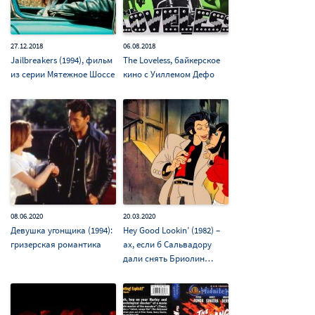
27.12.2018
06.08.2018
Jailbreakers (1994), фильм
The Loveless, байкерское
из серии Мятежное Шоссе
кино с Уиллемом Дефо
08.06.2020
20.03.2020
Девушка угонщика (1994):
Hey Good Lookin’ (1982) –
гризерская романтика
ах, если б Сальвадору
дали снять Бриолин…