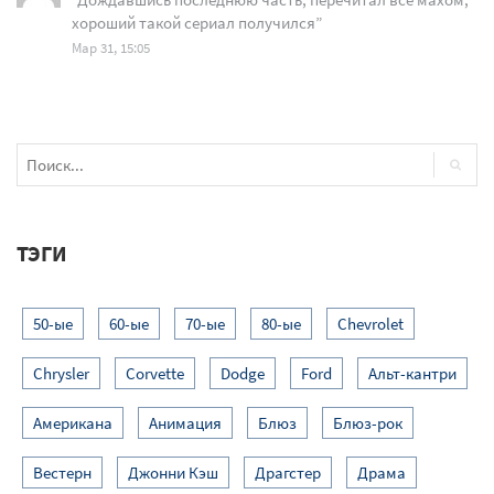
хороший такой сериал получился
”
Мар 31, 15:05
ТЭГИ
50-ые
60-ые
70-ые
80-ые
Chevrolet
Chrysler
Corvette
Dodge
Ford
Альт-кантри
Американа
Анимация
Блюз
Блюз-рок
Вестерн
Джонни Кэш
Драгстер
Драма