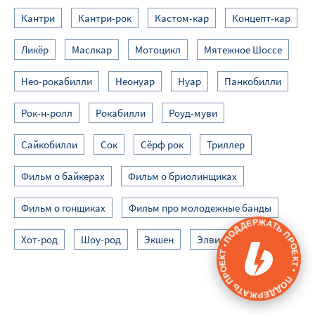
Кантри
Кантри-рок
Кастом-кар
Концепт-кар
Ликёр
Маслкар
Мотоцикл
Мятежное Шоссе
Нео-рокабилли
Неонуар
Нуар
Панкобилли
Рок-н-ролл
Рокабилли
Роуд-муви
Сайкобилли
Сок
Сёрф рок
Триллер
Фильм о байкерах
Фильм о бриолинщиках
Фильм о гонщиках
Фильм про молодежные банды
ПОДДЕРЖАТЬ ПРОЕКТ • ПОДДЕРЖАТЬ ПРОЕКТ •
Хот-род
Шоу-род
Экшен
Элвис Пресли