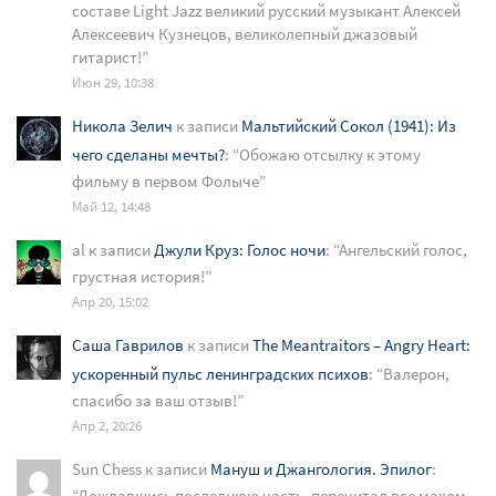
составе Light Jazz великий русский музыкант Алексей
Алексеевич Кузнецов, великолепный джазовый
гитарист!
”
Июн 29, 10:38
Никола Зелич
к записи
Мальтийский Сокол (1941): Из
чего сделаны мечты?
: “
Обожаю отсылку к этому
фильму в первом Фолыче
”
Май 12, 14:48
al
к записи
Джули Круз: Голос ночи
: “
Ангельский голос,
грустная история!
”
Апр 20, 15:02
Саша Гаврилов
к записи
The Meantraitors – Angry Heart:
ускоренный пульс ленинградских психов
: “
Валерон,
спасибо за ваш отзыв!
”
Апр 2, 20:26
Sun Chess
к записи
Мануш и Джангология. Эпилог
:
“
Дождавшись последнюю часть, перечитал все махом,