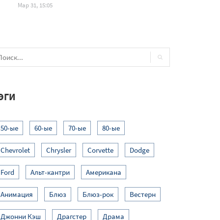
Мар 31, 15:05
ЭГИ
50-ые
60-ые
70-ые
80-ые
Chevrolet
Chrysler
Corvette
Dodge
Ford
Альт-кантри
Американа
Анимация
Блюз
Блюз-рок
Вестерн
Джонни Кэш
Драгстер
Драма