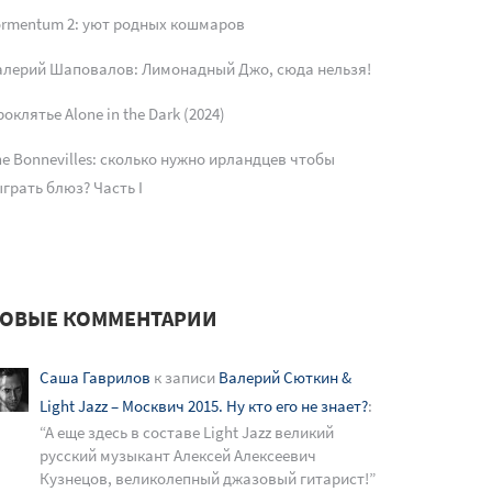
ormentum 2: уют родных кошмаров
алерий Шаповалов: Лимонадный Джо, сюда нельзя!
оклятье Alone in the Dark (2024)
e Bonnevilles: сколько нужно ирландцев чтобы
грать блюз? Часть I
ОВЫЕ КОММЕНТАРИИ
Саша Гаврилов
к записи
Валерий Сюткин &
Light Jazz – Москвич 2015. Ну кто его не знает?
:
“
А еще здесь в составе Light Jazz великий
русский музыкант Алексей Алексеевич
Кузнецов, великолепный джазовый гитарист!
”