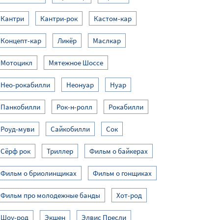
Кантри
Кантри-рок
Кастом-кар
Концепт-кар
Ликёр
Маслкар
Мотоцикл
Мятежное Шоссе
Нео-рокабилли
Неонуар
Нуар
Панкобилли
Рок-н-ролл
Рокабилли
Роуд-муви
Сайкобилли
Сок
Сёрф рок
Триллер
Фильм о байкерах
Фильм о бриолинщиках
Фильм о гонщиках
Фильм про молодежные банды
Хот-род
Шоу-род
Экшен
Элвис Пресли