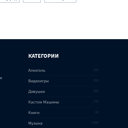
КАТЕГОРИИ
Алкоголь
22
и
Видеоигры
29
Девушки
44
Кастом Машины
79
Книги
4
Музыка
196