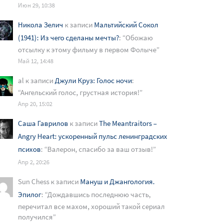
Июн 29, 10:38
Никола Зелич
к записи
Мальтийский Сокол
(1941): Из чего сделаны мечты?
: “
Обожаю
отсылку к этому фильму в первом Фолыче
”
Май 12, 14:48
al
к записи
Джули Круз: Голос ночи
:
“
Ангельский голос, грустная история!
”
Апр 20, 15:02
Саша Гаврилов
к записи
The Meantraitors –
Angry Heart: ускоренный пульс ленинградских
психов
: “
Валерон, спасибо за ваш отзыв!
”
Апр 2, 20:26
Sun Chess
к записи
Мануш и Джангология.
Эпилог
: “
Дождавшись последнюю часть,
перечитал все махом, хороший такой сериал
получился
”