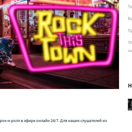
T
В
Пр
Th
сы
Н
 рок-н-ролл в эфире онлайн 24/7. Для наших слушателей из