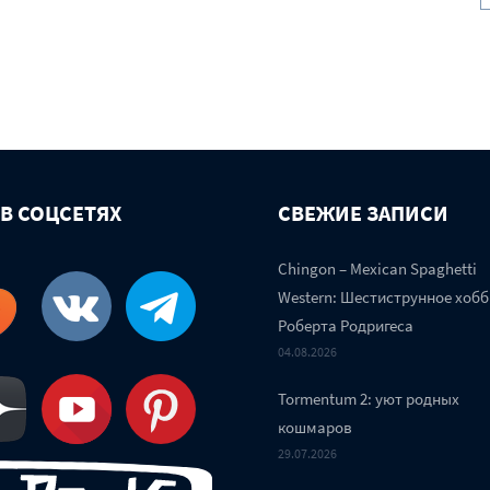
 В СОЦСЕТЯХ
СВЕЖИЕ ЗАПИСИ
Chingon – Mexican Spaghetti
Western: Шестиструнное хобб
Роберта Родригеса
04.08.2026
Tormentum 2: уют родных
кошмаров
29.07.2026