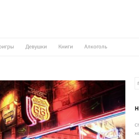
оигры
Девушки
Книги
Алкоголь
Н
Ch
х