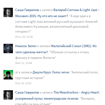
Саша Гаврилов
к записи
Валерий Сюткин & Light Jazz –
Москвич 2015. Ну кто его не знает?
: “
А еще здесь в
составе Light Jazz великий русский музыкант Алексей
Алексеевич Кузнецов, великолепный джазовый
гитарист!
”
Июн 29, 10:38
Никола Зелич
к записи
Мальтийский Сокол (1941): Из
чего сделаны мечты?
: “
Обожаю отсылку к этому
фильму в первом Фолыче
”
Май 12, 14:48
al
к записи
Джули Круз: Голос ночи
: “
Ангельский голос,
грустная история!
”
Апр 20, 15:02
Саша Гаврилов
к записи
The Meantraitors – Angry Heart:
ускоренный пульс ленинградских психов
: “
Валерон,
спасибо за ваш отзыв!
”