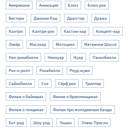
Американа
Анимация
Блюз
Блюз-рок
Вестерн
Джонни Кэш
Драгстер
Драма
Кантри
Кантри-рок
Кастом-кар
Концепт-кар
Ликёр
Маслкар
Мотоцикл
Мятежное Шоссе
Нео-рокабилли
Неонуар
Нуар
Панкобилли
Рок-н-ролл
Рокабилли
Роуд-муви
Сайкобилли
Сок
Сёрф рок
Триллер
Фильм о байкерах
Фильм о бриолинщиках
Фильм о гонщиках
Фильм про молодежные банды
Хот-род
Шоу-род
Экшен
Элвис Пресли