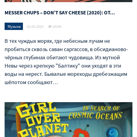
MESSER CHUPS – DON’T SAY CHEESE (2020): ОТ…
Музыка
02.05.2020
19296
В тех чуждых морях, где небесным лучам не
пробиться сквозь саван саргассов, в обсидианово-
чёрных глубинах обитают чудовища. Из мутной
Невы через крепкую "Балтику" они уходят в эти
воды на нерест. Бывалые мореходы дребезжащим
шёпотом сообщают…