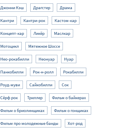
Джонни Кэш
Драгстер
Драма
Кантри
Кантри-рок
Кастом-кар
Концепт-кар
Ликёр
Маслкар
Мотоцикл
Мятежное Шоссе
Нео-рокабилли
Неонуар
Нуар
Панкобилли
Рок-н-ролл
Рокабилли
Роуд-муви
Сайкобилли
Сок
Сёрф рок
Триллер
Фильм о байкерах
Фильм о бриолинщиках
Фильм о гонщиках
Фильм про молодежные банды
Хот-род