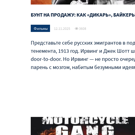
БУНТ НА ПРОДАЖУ: КАК «ДИКАРЬ», БАЙКЕР
Фильмы
12.11.2025
3608
Представьте себе русских эмигрантов в по
тенемента, 1913 год. Ирвинг и Джек Шотт 
door-to-door. Но Ирвинг — не просто очер
парень с мозгом, набитым безумными иде