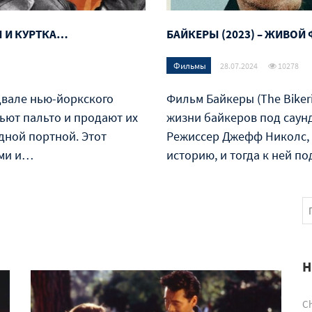
Ы И КУРТКА…
БАЙКЕРЫ (2023) – ЖИВО
Фильмы
28.07.2024
10278
двале нью-йоркского
Фильм Байкеры (The Bikeri
шьют пальто и продают их
жизни байкеров под саунд
едной портной. Этот
Режиссер Джефф Николс, 
ями и…
историю, и тогда к ней п
Н
Ch