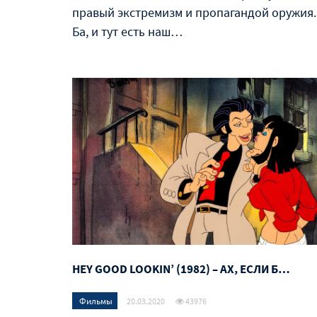
правый экстремизм и пропагандой оружия.
Ба, и тут есть наш…
HEY GOOD LOOKIN’ (1982) – АХ, ЕСЛИ Б…
Фильмы
20.03.2020
43976