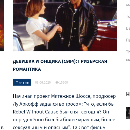
х
T
В
Пр
Th
сы
ДЕВУШКА УГОНЩИКА (1994): ГРИЗЕРСКАЯ
РОМАНТИКА
Фильмы
08.06.2020
15600
Н
Начиная проект Мятежное Шоссе, продюсер
Лу Аркофф задался вопросом: "что, если бы
Rebel Without Cause был снят сегодня? Он
определённо был бы более мрачным, более
 в
сексуальным и опасным". Так вот фильм