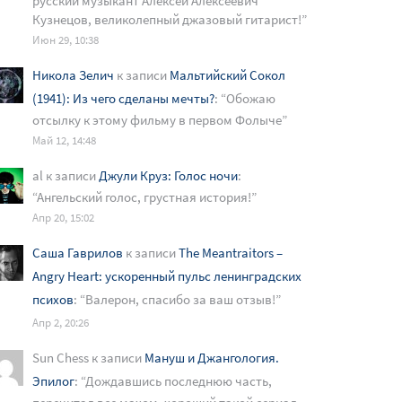
русский музыкант Алексей Алексеевич
Кузнецов, великолепный джазовый гитарист!
”
Июн 29, 10:38
Никола Зелич
к записи
Мальтийский Сокол
(1941): Из чего сделаны мечты?
: “
Обожаю
отсылку к этому фильму в первом Фолыче
”
Май 12, 14:48
al
к записи
Джули Круз: Голос ночи
:
“
Ангельский голос, грустная история!
”
Апр 20, 15:02
Саша Гаврилов
к записи
The Meantraitors –
Angry Heart: ускоренный пульс ленинградских
психов
: “
Валерон, спасибо за ваш отзыв!
”
Апр 2, 20:26
Sun Chess
к записи
Мануш и Джангология.
Эпилог
: “
Дождавшись последнюю часть,