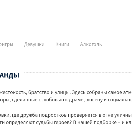
оигры
Девушки
Книги
Алкоголь
БАНДЫ
жестокость, братство и улицы. Здесь собраны самое ат
бзоры, сделанные с любовью к драме, экшену и социаль
ки, где дружба подростков проверяется в огне уличны
ести определяют судьбы героев? В нашей подборке – и к