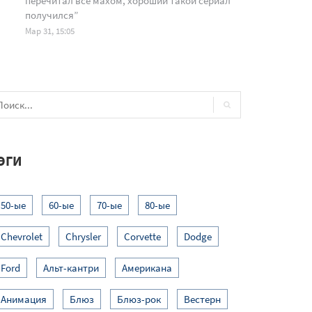
перечитал все махом, хороший такой сериал
получился
”
Мар 31, 15:05
ЭГИ
50-ые
60-ые
70-ые
80-ые
Chevrolet
Chrysler
Corvette
Dodge
Ford
Альт-кантри
Американа
Анимация
Блюз
Блюз-рок
Вестерн