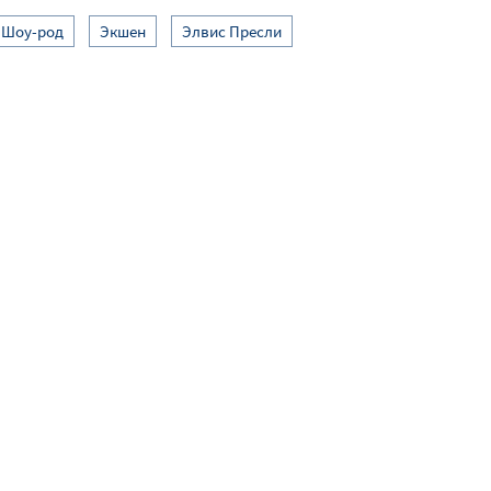
Шоу-род
Экшен
Элвис Пресли