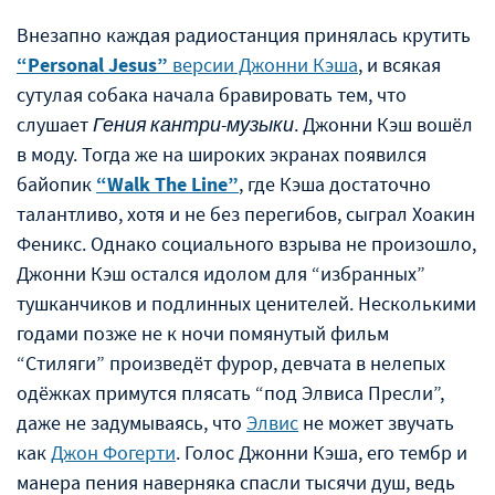
Внезапно каждая радиостанция принялась крутить
“Personal Jesus”
версии Джонни Кэша
, и всякая
сутулая собака начала бравировать тем, что
слушает
Гения кантри-музыки
. Джонни Кэш вошёл
в моду. Тогда же на широких экранах появился
байопик
“Walk The Line”
, где Кэша достаточно
талантливо, хотя и не без перегибов, сыграл Хоакин
Феникс. Однако социального взрыва не произошло,
Джонни Кэш остался идолом для “избранных”
тушканчиков и подлинных ценителей. Несколькими
годами позже не к ночи помянутый фильм
“Стиляги” произведёт фурор, девчата в нелепых
одёжках примутся плясать “под Элвиса Пресли”,
даже не задумываясь, что
Элвис
не может звучать
как
Джон Фогерти
. Голос Джонни Кэша, его тембр и
манера пения наверняка спасли тысячи душ, ведь