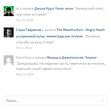
al
к записи
Джули Круз: Голос ночи
: “
Ангельский голос,
грустная история!
”
Апр 20, 15:02
Саша Гаврилов
к записи
The Meantraitors – Angry Heart:
ускоренный пульс ленинградских психов
: “
Валерон,
спасибо за ваш отзыв!
”
Апр 2, 20:26
Sun Chess
к записи
Мануш и Джангология. Эпилог
:
“
Дождавшись последнюю часть, перечитал все махом,
хороший такой сериал получился
”
Мар 31, 15:05