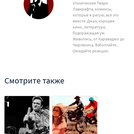
хтонические Твари
Лавкрафта, комиксы,
которые я рисую, всё это
вместе. Джаз, хорошее
кино, литература,
будоражащая ум.
Живопись, от Караваджо до
Чюрлёниса. Взболтайте.
Ожидайте реакции.
Смотрите также