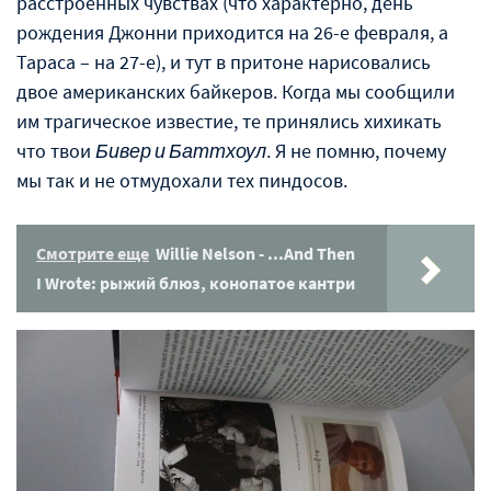
расстроенных чувствах (что характерно, день
рождения Джонни приходится на 26-е февраля, а
Тараса – на 27-е), и тут в притоне нарисовались
двое американских байкеров. Когда мы сообщили
им трагическое известие, те принялись хихикать
что твои
Бивер и Баттхоул
. Я не помню, почему
мы так и не отмудохали тех пиндосов.
Смотрите еще
Willie Nelson - ...And Then
I Wrote: рыжий блюз, конопатое кантри