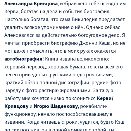
Александра Кривцова
, избравшего себе псевдоним
Керви, богатая на дела и события биография.
Настолько богатая, что сама Википедия предлагает
удалить всякое упоминание о нём. Однако сейчас
Алекс взялся за действительно богоугодное дело. Я
мечтал приобрести биографию Джонни Кэша, но не
мог даже помыслить, что в моих руках окажется
автобиография
! Книга издана великолепно:
хороший перевод, хорошая бумага, тексты всех его
песен приведены с русскими подстрочниками,
краткий обзор полной дискографии, редкие фото
наряду с фото растиражированными. За такую
работу мне хочется низко поклониться
Керви/
Кривцову
и
Игорю Шаденкову
, рокабилли-
функционеру, немало поспособствовавшему в
издании. Когда читаешь строки, чудится, будто Кэш
до сих пор жив, он в одной комнате с тобой, ты