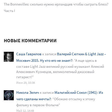
The Bonnevilles: сколько нужно ирландцев чтобы сыграть блюз?
Часть I
НОВЫЕ КОММЕНТАРИИ
Саша Гаврилов
к записи
Валерий Сюткин & Light Jazz –
Москвич 2015. Ну кто его не знает?
: “
А еще здесь в
составе Light Jazz великий русский музыкант Алексей
Алексеевич Кузнецов, великолепный джазовый
гитарист!
”
Июн 29, 10:38
Никола Зелич
к записи
Мальтийский Сокол (1941): Из
чего сделаны мечты?
: “
Обожаю отсылку к этому
фильму в первом Фолыче
”
Май 12, 14:48