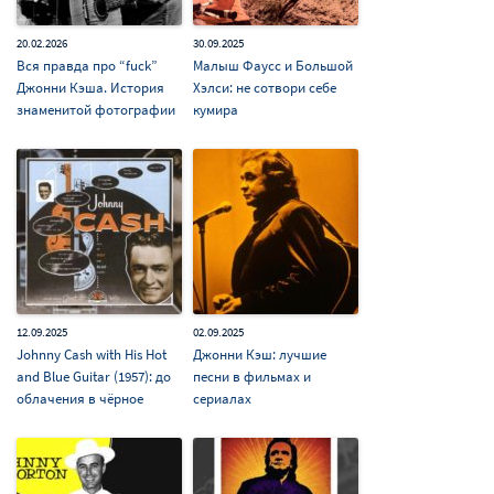
20.02.2026
30.09.2025
Вся правда про “fuck”
Малыш Фаусс и Большой
Джонни Кэша. История
Хэлси: не сотвори себе
знаменитой фотографии
кумира
12.09.2025
02.09.2025
Johnny Cash with His Hot
Джонни Кэш: лучшие
and Blue Guitar (1957): до
песни в фильмах и
облачения в чёрное
сериалах