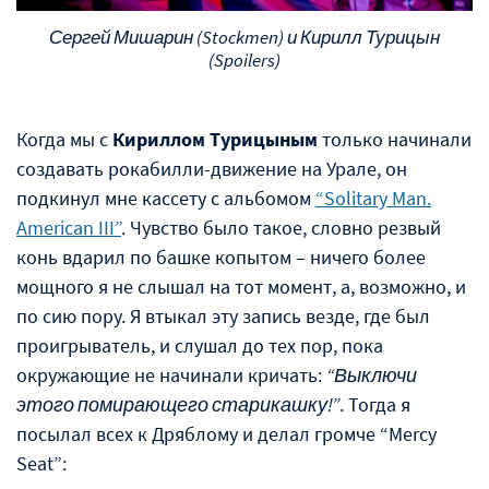
Сергей Мишарин (Stockmen) и Кирилл Турицын
(Spoilers)
Когда мы с
Кириллом Турицыным
только начинали
создавать рокабилли-движение на Урале, он
подкинул мне кассету с альбомом
“Solitary Man.
American III”
. Чувство было такое, словно резвый
конь вдарил по башке копытом – ничего более
мощного я не слышал на тот момент, а, возможно, и
по сию пору. Я втыкал эту запись везде, где был
проигрыватель, и слушал до тех пор, пока
окружающие не начинали кричать:
“Выключи
этого помирающего старикашку!”
. Тогда я
посылал всех к Дряблому и делал громче “Mercy
Seat”: