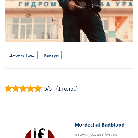
Джонни Кэш
Кантри
5/5 - (1 голос)
Mordechai Badblood
Кантри, южная готика,