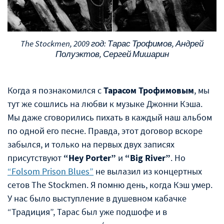
The Stockmen, 2009 год: Тарас Трофимов, Андрей
Полуэктов, Сергей Мишарин
Когда я познакомился с
Тарасом Трофимовым
, мы
тут же сошлись на любви к музыке Джонни Кэша.
Мы даже сговорились пихать в каждый наш альбом
по одной его песне. Правда, этот договор вскоре
забылся, и только на первых двух записях
присутствуют
“Hey Porter”
и
“Big River”
. Но
“Folsom Prison Blues”
не вылазил из концертных
сетов The Stockmen. Я помню день, когда Кэш умер.
У нас было выступление в душевном кабачке
“Традиция”, Тарас был уже подшофе и в