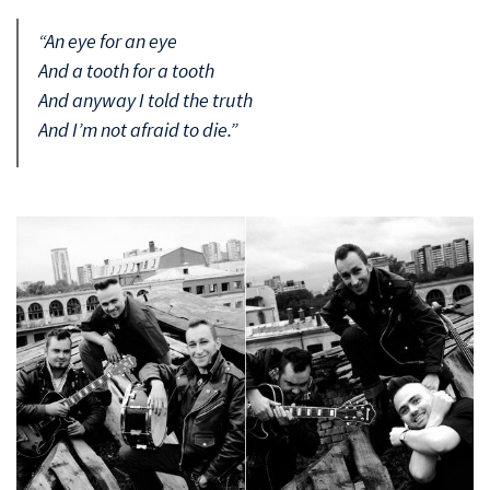
“An eye for an eye
And a tooth for a tooth
And anyway I told the truth
And I’m not afraid to die.”