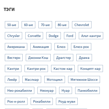
ТЭГИ
50-ые
60-ые
70-ые
80-ые
Chevrolet
Chrysler
Corvette
Dodge
Ford
Альт-кантри
Американа
Анимация
Блюз
Блюз-рок
Вестерн
Джонни Кэш
Драгстер
Драма
Кантри
Кантри-рок
Кастом-кар
Концепт-кар
Ликёр
Маслкар
Мотоцикл
Мятежное Шоссе
Нео-рокабилли
Неонуар
Нуар
Панкобилли
Рок-н-ролл
Рокабилли
Роуд-муви