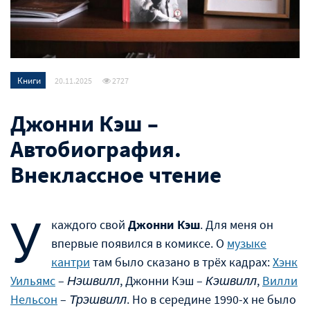
Книги
20.11.2025
2727
Джонни Кэш –
Автобиография.
Внеклассное чтение
У
каждого свой
Джонни Кэш
. Для меня он
впервые появился в комиксе. О
музыке
кантри
там было сказано в трёх кадрах:
Хэнк
Уильямс
–
Нэшвилл
, Джонни Кэш –
Кэшвилл
,
Вилли
Нельсон
–
Трэшвилл
. Но в середине 1990-х не было