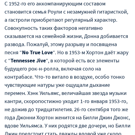
С 1952-го его аккомпанирующим составом
становится семья Роули с незамужней гитаристкой,
а гастроли приобретают регулярный характер.
Совокупность таких факторов негативно
сказывается на семейной жизни, Донна добивается
развода. Пожалуй, этому разрыву и посвящена
песня “
No True Love
“. Но в 1953-м Хортон даёт жару
с “
Tennessee Jive
“, в которой есть все элементы
будущего рок-н-ролла, включая соло на
контрабасе. Что-то витало в воздухе, особо тонко
чувствующие натуры уже ощущали дыхание
перемен. Хэнк Уильямс, величайшая звезда музыки
кантри, скоропостижно уходит 1-го января 1953-го,
не дожив до тридцатилетия. 26-го сентября того же
года Джонни Хортон женится на Билли Джин Джонс,
вдове Уильямса. У них родятся две дочери, но Билли
Джин предстоит стать дважды вдовой уже скоро…