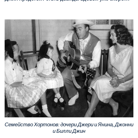
Семейство Хортонов: дочери Джери и Янина, Джонни
и Билли Джин