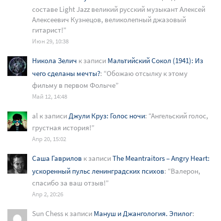
составе Light Jazz великий русский музыкант Алексей
Алексеевич Кузнецов, великолепный джазовый
гитарист!
”
Июн 29, 10:38
Никола Зелич
к записи
Мальтийский Сокол (1941): Из
чего сделаны мечты?
: “
Обожаю отсылку к этому
фильму в первом Фолыче
”
Май 12, 14:48
al
к записи
Джули Круз: Голос ночи
: “
Ангельский голос,
грустная история!
”
Апр 20, 15:02
Саша Гаврилов
к записи
The Meantraitors – Angry Heart:
ускоренный пульс ленинградских психов
: “
Валерон,
спасибо за ваш отзыв!
”
Апр 2, 20:26
Sun Chess
к записи
Мануш и Джангология. Эпилог
: