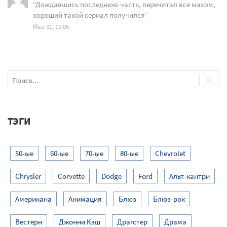
“
Дождавшись последнюю часть, перечитал все махом,
хороший такой сериал получился
”
Мар 31, 15:05
ТЭГИ
50-ые
60-ые
70-ые
80-ые
Chevrolet
Chrysler
Corvette
Dodge
Ford
Альт-кантри
Американа
Анимация
Блюз
Блюз-рок
Вестерн
Джонни Кэш
Драгстер
Драма