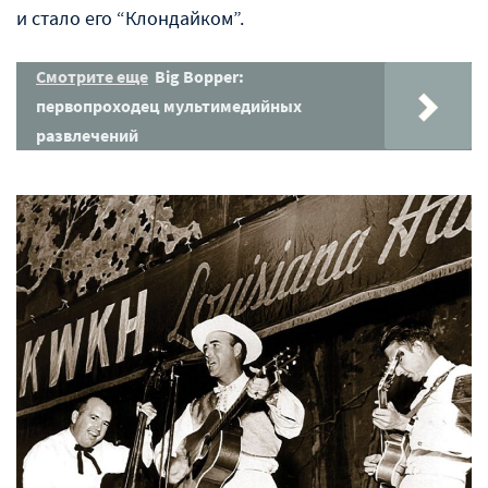
и стало его “Клондайком”.
Смотрите еще
Big Bopper:
первопроходец мультимедийных
развлечений