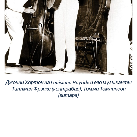
Джонни Хортон на Louisiana Hayride и его музыканты
Тиллман Фрэнкс (контрабас), Томми Томлинсон
(гитара)