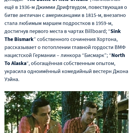
ещё в 1936-м Джимми Дрифтвудом, повествующая о
битве англичан с американцами в 1815-м, внезапно
стала любимым маршем подростков в 1959-м,
достигнув первого места в чартах Billboard; “
Sink
The Bismark
” собственного сочинения Хортона,
рассказывает о потоплении главной гордости ВМФ
нацистской Германии – линкора “Бисмарк”; “
North
To Alaska
“, обогащённая собственным опытом,
украсила одноимённый комедийный вестерн Джона
Уэйна.