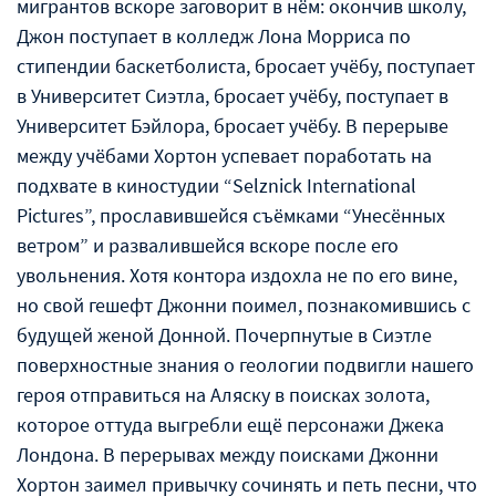
мигрантов вскоре заговорит в нём: окончив школу,
Джон поступает в колледж Лона Морриса по
стипендии баскетболиста, бросает учёбу, поступает
в Университет Сиэтла, бросает учёбу, поступает в
Университет Бэйлора, бросает учёбу. В перерыве
между учёбами Хортон успевает поработать на
подхвате в киностудии “Selznick International
Pictures”, прославившейся съёмками “Унесённых
ветром” и развалившейся вскоре после его
увольнения. Хотя контора издохла не по его вине,
но свой гешефт Джонни поимел, познакомившись с
будущей женой Донной. Почерпнутые в Сиэтле
поверхностные знания о геологии подвигли нашего
героя отправиться на Аляску в поисках золота,
которое оттуда выгребли ещё персонажи Джека
Лондона. В перерывах между поисками Джонни
Хортон заимел привычку сочинять и петь песни, что