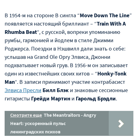
В 1954-м на стороне B сингла “
Move Down The Line
”
появляется настоящий бриллиант – “
Train With A
Rhumba Beat
“, с русской, вопреки упоминанию
румбы, гармонией и йодлем в стиле Джимми
Роджерса. Поездки в Нэшвилл дали знать о себе:
услышав на Grand Ole Opry Элвиса, Джонни
подхватывает новый грув. В 1956-м он записывает
один из известнейших своих хитов – “
Honky-Tonk
Man
“. В записи принимают участие контрабасист
Элвиса Пресли
Билл Блэк
и знаковые сессионные
гитаристы
Грейди Мартин
и
Гарольд Брэдли
.
Смотрите еще
The Meantraitors - Angry
Heart: ускоренный пульс
ленинградских психов