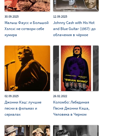
30.09.2025
12.09.2025
Малыш Фаусс и Большой
Johnny Cash with His Hot
Хэлси: не сотвори себе
and Blue Guitar (1957): до
кумира
облачения в чёрное
02.09.2025
26.02.2022
Джонни Кэш: лучшие
Коломбо: Лебединая
песни в фильмах и
Песня Джонни Кэша,
сериалах
Человека в Черном