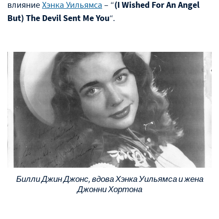
влияние
Хэнка Уильямса
– “
(I Wished For An Angel
But) The Devil Sent Me You
“.
Билли Джин Джонс, вдова Хэнка Уильямса и жена
Джонни Хортона