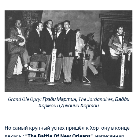
Grand Ole Opry: Грэди Мартин, The Jordanaires, Бадди
Харман и Джонни Хортон
Но самый крупный успех пришёл к Хортону в конце
декады: “
The Battle Of New Orleans
“, написанная