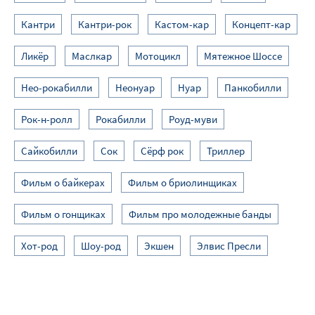
Кантри
Кантри-рок
Кастом-кар
Концепт-кар
Ликёр
Маслкар
Мотоцикл
Мятежное Шоссе
Нео-рокабилли
Неонуар
Нуар
Панкобилли
Рок-н-ролл
Рокабилли
Роуд-муви
Сайкобилли
Сок
Сёрф рок
Триллер
Фильм о байкерах
Фильм о бриолинщиках
Фильм о гонщиках
Фильм про молодежные банды
Хот-род
Шоу-род
Экшен
Элвис Пресли