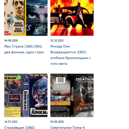
04.06.2026
31.10.2021
Мыс Страха (1961/1991)
Иногда Они
два фильма, один страх
Возвращаются (1991):
злобные бриолинщики с
того света
14.07.2021
03.05.2020
Старьёвщик (1982):
Смертельная Гонка 4: