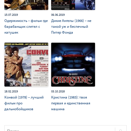
15.07.2019
06.06.2019
Одержимость – фильм где
Дикие Ангелы (1966) – не
барабанщик слетел с
такой уж и беспечный
катушек
Питер Фонда
18.02.2019
03.10.2018
Конвой (1978) – лучший
Кристина (1983): твоя
фильм про
первая и единственная
дальнобойщиков
машина