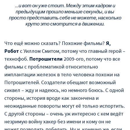
...и вот он уже стоит. Между этим кадром и
предыдущим прошло меньше секунды, и вы
просто представить себе не можете, насколько
круто это смотрится в движении.
Что ещё можно сказать? Похожие фильмы?
Я,
Робот
с Уиллом Смитом, потому что главный герой –
технофоб.
Потрошители
2009-ого, потому что все
фильмы с проблематикой относительно
имплантации железок в тело человека похожи на
Потрошителей. Создатели обещают возможный
сиквел – жду и надеюсь, но немного боюсь. С одной
стороны, история вроде как закончена и
неожиданные повороты могут её только испортить.
С другой стороны – очень уж интересно с кем ведёт
незримую войну хакер без имени и кому он не
может позволить победить. Ну и, конечно же, если