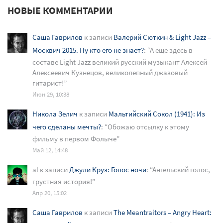
НОВЫЕ КОММЕНТАРИИ
Саша Гаврилов
к записи
Валерий Сюткин & Light Jazz –
Москвич 2015. Ну кто его не знает?
: “
А еще здесь в
составе Light Jazz великий русский музыкант Алексей
Алексеевич Кузнецов, великолепный джазовый
гитарист!
”
Июн 29, 10:38
Никола Зелич
к записи
Мальтийский Сокол (1941): Из
чего сделаны мечты?
: “
Обожаю отсылку к этому
фильму в первом Фолыче
”
Май 12, 14:48
al
к записи
Джули Круз: Голос ночи
: “
Ангельский голос,
грустная история!
”
Апр 20, 15:02
Саша Гаврилов
к записи
The Meantraitors – Angry Heart: