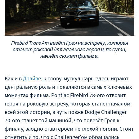
Firebird Trans Am везёт Грея на встречу, которая
станет роковой для главного героя и, по сути,
начнёт сюжет фильма.
Как и в
Драйве
, к слову, мускул-кары здесь играют
центральную роль и появляются в самых ключевых
моментах фильма. Pontiac Firebird 78-ого отвозит
героя на роковую встречу, которая станет началом
всей этой истории, а чуть позже Dodge Challenger
70-ого станет той машиной, что повезёт Грея к
финалу, заодно став героем неплохой погони. Стоит
отметить и то, что с Challenger’ом обращались