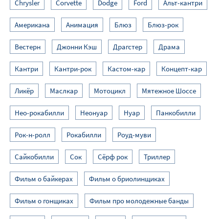
Chrysler
Corvette
Dodge
Ford
Альт-кантри
Американа
Анимация
Блюз
Блюз-рок
Вестерн
Джонни Кэш
Драгстер
Драма
Кантри
Кантри-рок
Кастом-кар
Концепт-кар
Ликёр
Маслкар
Мотоцикл
Мятежное Шоссе
Нео-рокабилли
Неонуар
Нуар
Панкобилли
Рок-н-ролл
Рокабилли
Роуд-муви
Сайкобилли
Сок
Сёрф рок
Триллер
Фильм о байкерах
Фильм о бриолинщиках
Фильм о гонщиках
Фильм про молодежные банды