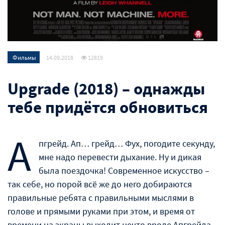
Фильмы
14.09.2018
12819
Upgrade (2018) – однажды
тебе придётся обновиться
А
пгрейд. Ап… грейд… Фух, погодите секунду,
мне надо перевести дыхание. Ну и дикая
была поездочка! Современное искусство –
так себе, но порой всё же до него добираются
правильные ребята с правильными мыслями в
голове и прямыми руками при этом, и время от
времени на экраны выходит нечто вроде Апгрейда.