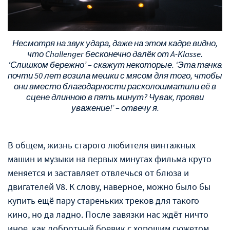
Несмотря на звук удара, даже на этом кадре видно,
что Challenger бесконечно далёк от A-Klasse.
‘Слишком бережно’ – скажут некоторые. ‘Эта тачка
почти 50 лет возила мешки с мясом для того, чтобы
они вместо благодарности расколошматили её в
сцене длинною в пять минут? Чувак, прояви
уважение!’ – отвечу я.
В общем, жизнь старого любителя винтажных
машин и музыки на первых минутах фильма круто
меняется и заставляет отвлечься от блюза и
двигателей V8. К слову, наверное, можно было бы
купить ещё пару стареньких треков для такого
кино, но да ладно. После завязки нас ждёт ничто
иное, как добротный боевик с хорошим сюжетом.