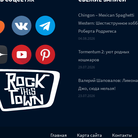
Chingon – Mexican Spaghetti
Western: Шестиструнное хобб
Роберта Родригеса
04.08.2026
Tormentum 2: уют родных
кошмаров
29.07.2026
Валерий Шаповалов: Лимон
Джо, сюда нельзя!
23.07.2026
Главная
Карта сайта
Контакты