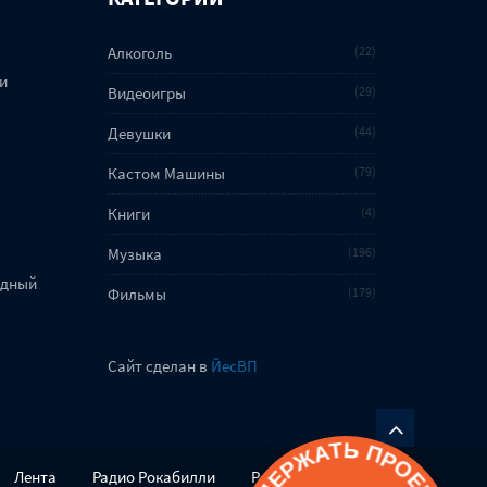
Алкоголь
22
и
Видеоигры
29
Девушки
44
Кастом Машины
79
Книги
4
Музыка
196
адный
Фильмы
179
Сайт сделан в
ЙесВП
Лента
Радио Рокабилли
Реклама на сайте