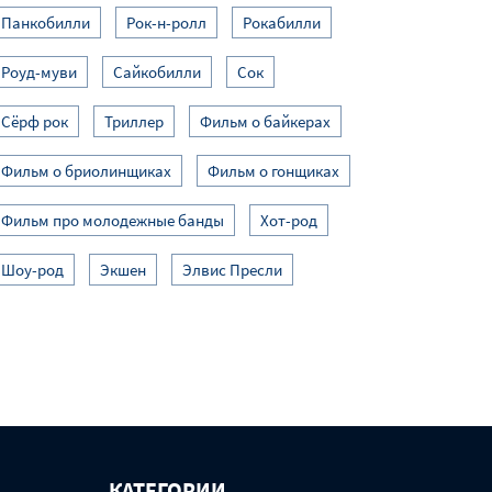
Панкобилли
Рок-н-ролл
Рокабилли
Роуд-муви
Сайкобилли
Сок
Сёрф рок
Триллер
Фильм о байкерах
Фильм о бриолинщиках
Фильм о гонщиках
Фильм про молодежные банды
Хот-род
Шоу-род
Экшен
Элвис Пресли
КАТЕГОРИИ