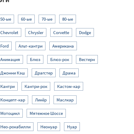
50-ые
60-ые
70-ые
80-ые
Chevrolet
Chrysler
Corvette
Dodge
Ford
Альт-кантри
Американа
Анимация
Блюз
Блюз-рок
Вестерн
Джонни Кэш
Драгстер
Драма
Кантри
Кантри-рок
Кастом-кар
Концепт-кар
Ликёр
Маслкар
Мотоцикл
Мятежное Шоссе
Нео-рокабилли
Неонуар
Нуар