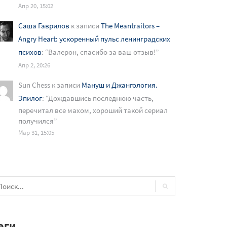
Апр 20, 15:02
Саша Гаврилов
к записи
The Meantraitors –
Angry Heart: ускоренный пульс ленинградских
психов
: “
Валерон, спасибо за ваш отзыв!
”
Апр 2, 20:26
Sun Chess
к записи
Мануш и Джангология.
Эпилог
: “
Дождавшись последнюю часть,
перечитал все махом, хороший такой сериал
получился
”
Мар 31, 15:05
ЭГИ