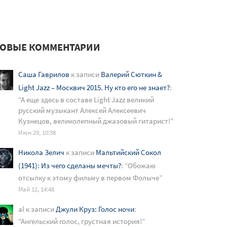
ОВЫЕ КОММЕНТАРИИ
Саша Гаврилов
к записи
Валерий Сюткин &
Light Jazz – Москвич 2015. Ну кто его не знает?
:
“
А еще здесь в составе Light Jazz великий
русский музыкант Алексей Алексеевич
Кузнецов, великолепный джазовый гитарист!
”
Июн 29, 10:38
Никола Зелич
к записи
Мальтийский Сокол
(1941): Из чего сделаны мечты?
: “
Обожаю
отсылку к этому фильму в первом Фолыче
”
Май 12, 14:48
al
к записи
Джули Круз: Голос ночи
:
“
Ангельский голос, грустная история!
”