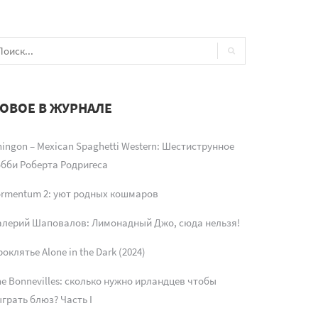
ОВОЕ В ЖУРНАЛЕ
ingon – Mexican Spaghetti Western: Шестиструнное
обби Роберта Родригеса
ormentum 2: уют родных кошмаров
алерий Шаповалов: Лимонадный Джо, сюда нельзя!
оклятье Alone in the Dark (2024)
e Bonnevilles: сколько нужно ирландцев чтобы
грать блюз? Часть I