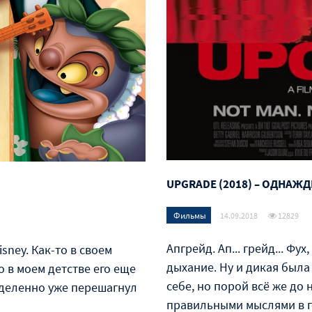
UPGRADE (2018) – ОДНАЖ
Фильмы
14.09.2018
12829
Апгрейд. Ап... грейд... Фу
sney. Как-то в своем
дыхание. Ну и дикая была
о в моем детстве его еще
себе, но порой всё же до
ределенно уже перешагнул
правильными мыслями в 