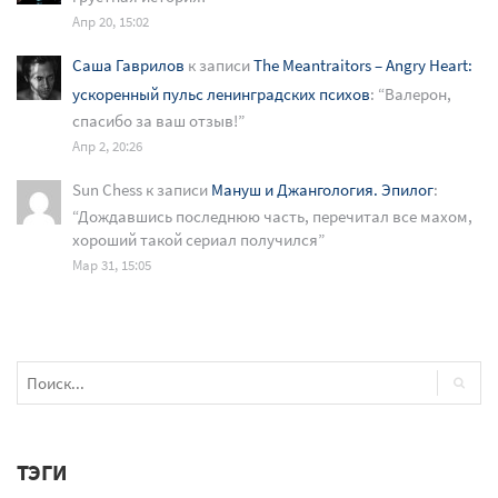
Апр 20, 15:02
Саша Гаврилов
к записи
The Meantraitors – Angry Heart:
ускоренный пульс ленинградских психов
: “
Валерон,
спасибо за ваш отзыв!
”
Апр 2, 20:26
Sun Chess
к записи
Мануш и Джангология. Эпилог
:
“
Дождавшись последнюю часть, перечитал все махом,
хороший такой сериал получился
”
Мар 31, 15:05
ТЭГИ