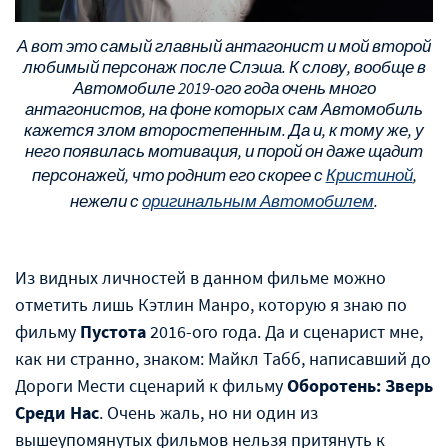
А вот это самый главный антагонист и мой второй
любимый персонаж после Слэша. К слову, вообще в
Автомобиле 2019-ого года очень много
антагонистов, на фоне которых сам Автомобиль
кажется злом второстепенным. Да и, к тому же, у
него появилась мотивация, и порой он даже щадит
персонажей, что роднит его скорее с
Кристиной
,
нежели с
оригинальным Автомобилем
.
Из видных личностей в данном фильме можно
отметить лишь Кэтлин Манро, которую я знаю по
фильму
Пустота
2016-ого года. Да и сценарист мне,
как ни странно, знаком: Майкл Табб, написавший до
Дороги Мести сценарий к фильму
Оборотень: Зверь
Среди Нас
. Очень жаль, но ни один из
вышеупомянутых фильмов нельзя притянуть к