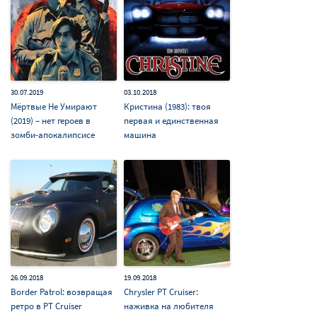
30.07.2019
03.10.2018
Мёртвые Не Умирают
Кристина (1983): твоя
(2019) – нет героев в
первая и единственная
зомби-апокалипсисе
машина
26.09.2018
19.09.2018
Border Patrol: возвращая
Chrysler PT Cruiser:
ретро в PT Cruiser
наживка на любителя