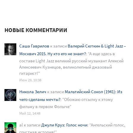
НОВЫЕ КОММЕНТАРИИ
Саша Гаврилов
к записи
Валерий Сюткин & Light Jazz –
Москвич 2015. Ну кто его не знает?
: “
А еще здесь в
составе Light Jazz великий русский музыкант Алексей
Алексеевич Кузнецов, великолепный джазовый
гитарист!
”
Июн 29, 10:38
Никола Зелич
к записи
Мальтийский Сокол (1941): Из
чего сделаны мечты?
: “
Обожаю отсылку к этому
фильму в первом Фолыче
”
Май 12, 14:48
al
к записи
Джули Круз: Голос ночи
: “
Ангельский голос,
грустная история!
”