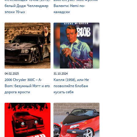
белый Додж Челленджер
Валенти: Hemi по-
эпохи 70-ых
канадски
04.02.2025
31.10.2024
2006 Chrysler 300C – A-
Капля (1958), или Не
Bom: безумный Мэтт и его
позволяйте блобам
дорога ярости
кусать себя