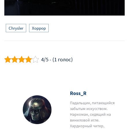
Chrysler
Хоррор
4/5 - (1 голос)
Ross_R
Падальщик, питающийся
забытым искусством.
Наркоман, сидящий на
виниловой игле.
Хардкорный читер,