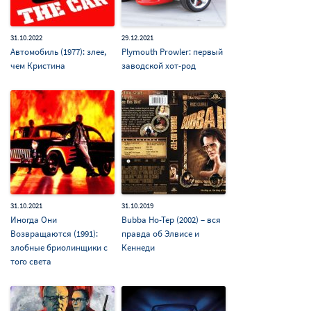
31.10.2022
29.12.2021
Автомобиль (1977): злее,
Plymouth Prowler: первый
чем Кристина
заводской хот-род
31.10.2021
31.10.2019
Иногда Они
Bubba Ho-Tep (2002) – вся
Возвращаются (1991):
правда об Элвисе и
злобные бриолинщики с
Кеннеди
того света