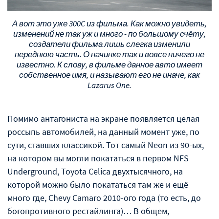
А вот это уже 300C из фильма. Как можно увидеть,
изменений не так уж и много - по большому счёту,
создатели фильма лишь слегка изменили
переднюю часть. О начинке так и вовсе ничего не
известно. К слову, в фильме данное авто имеет
собственное имя, и называют его не иначе, как
Lazarus One.
Помимо антагониста на экране появляется целая
россыпь автомобилей, на данный момент уже, по
сути, ставших классикой. Тот самый Neon из 90-ых,
на котором вы могли покататься в первом NFS
Underground, Toyota Celica двухтысячного, на
которой можно было покататься там же и ещё
много где, Chevy Camaro 2010-ого года (то есть, до
богопротивного рестайлинга)… В общем,