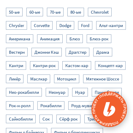
50-ые
60-ые
70-ые
80-ые
Chevrolet
Chrysler
Corvette
Dodge
Ford
Альт-кантри
Американа
Анимация
Блюз
Блюз-рок
Вестерн
Джонни Кэш
Драгстер
Драма
Кантри
Кантри-рок
Кастом-кар
Концепт-кар
Ликёр
Маслкар
Мотоцикл
Мятежное Шоссе
Нео-рокабилли
Неонуар
Нуар
Панкобилли
ПОДДЕРЖАТЬ ПРОЕКТ • ПОДДЕРЖАТЬ ПРОЕКТ •
Рок-н-ролл
Рокабилли
Роуд-муви
Сайкобилли
Сок
Сёрф рок
Триллер
Фильм о байкерах
Фильм о бриолинщиках