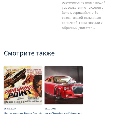
разумеется не получающий
удовольствия от видеоигр.
Зелот, верящий, что Бог
создал людей только для
того, чтобы они создали V-
образный двигатель.
Смотрите также
26.02.2025
11.02.2025
Исчезающая Точка (1971):
2006 Chrysler 300C Фрэнки