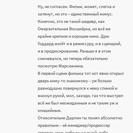
Ну, не согласен. Фильм, может, слегка и
затянут, но это – единственный минус.
Конечно, это не такой шедевр, как
Омерзительная Восьмёрка, но всё же
крайне крепкое и хорошее кино. Дрю
Годдард могёт и в режиссуру, и в сценарий,
и в продюсирование. Раньше я в этом
сомневался, но теперь обязательно
посмотрю Марсианина.
В первой сцене фильма тот кот явно открыл
дверь кому-то знакомому – уж больно
равнодушно повернулся к нему спиной и
махнул рукой, мол, заходи, так что выстрел
всё же был неожиданным и не таким уж и
клишейным.
Относительно Дарлин ты понял абсолютно
правильно – её менеджер/продюссер
говорит, мол, либо ты со мной, либо