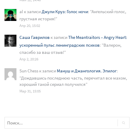
al
к записи
Джули Круз: Голос ночи
: “
Ангельский голос,
грустная история!
”
Апр 20, 15:02
Саша Гаврилов
к записи
The Meantraitors – Angry Heart:
ускоренный пульс ленинградских психов
: “
Валерон,
спасибо за ваш отзыв!
”
Апр 2, 20:26
Sun Chess
к записи
Мануш и Джангология. Эпилог
:
“
Дождавшись последнюю часть, перечитал все махом,
хороший такой сериал получился
”
Мар 31, 15:05