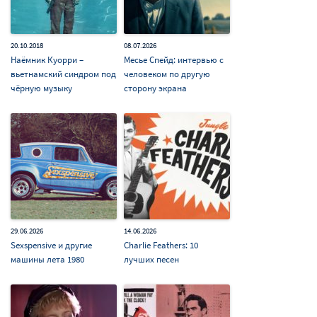
20.10.2018
08.07.2026
Наёмник Куорри –
Месье Cпейд: интервью с
вьетнамский синдром под
человеком по другую
чёрную музыку
сторону экрана
29.06.2026
14.06.2026
Sexspensive и другие
Charlie Feathers: 10
машины лета 1980
лучших песен