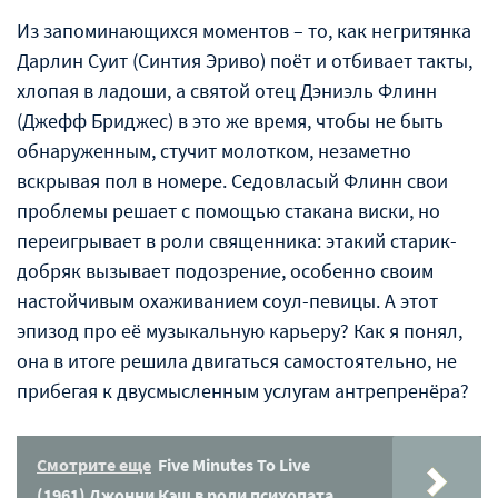
Из запоминающихся моментов – то, как негритянка
Дарлин Суит (Синтия Эриво) поёт и отбивает такты,
хлопая в ладоши, а святой отец Дэниэль Флинн
(Джефф Бриджес) в это же время, чтобы не быть
обнаруженным, стучит молотком, незаметно
вскрывая пол в номере. Седовласый Флинн свои
проблемы решает с помощью стакана виски, но
переигрывает в роли священника: этакий старик-
добряк вызывает подозрение, особенно своим
настойчивым охаживанием соул-певицы. А этот
эпизод про её музыкальную карьеру? Как я понял,
она в итоге решила двигаться самостоятельно, не
прибегая к двусмысленным услугам антрепренёра?
Смотрите еще
Five Minutes To Live
(1961) Джонни Кэш в роли психопата