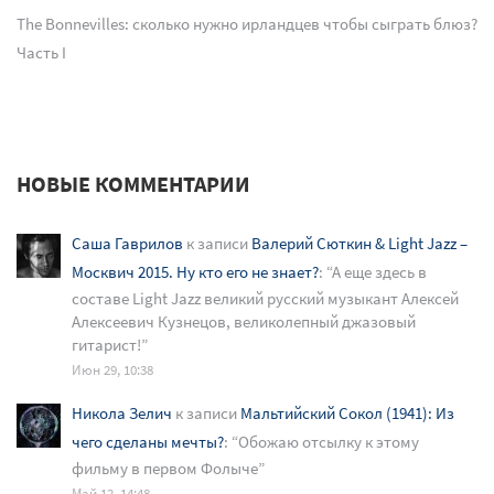
The Bonnevilles: сколько нужно ирландцев чтобы сыграть блюз?
Часть I
НОВЫЕ КОММЕНТАРИИ
Саша Гаврилов
к записи
Валерий Сюткин & Light Jazz –
Москвич 2015. Ну кто его не знает?
: “
А еще здесь в
составе Light Jazz великий русский музыкант Алексей
Алексеевич Кузнецов, великолепный джазовый
гитарист!
”
Июн 29, 10:38
Никола Зелич
к записи
Мальтийский Сокол (1941): Из
чего сделаны мечты?
: “
Обожаю отсылку к этому
фильму в первом Фолыче
”
Май 12, 14:48