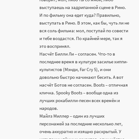
выступаешь на задрипанной сцене в Рино.
И по фильму она едет куда? Правильно,
выступать в Рино. В этом, как бы, чуть ли не
вся соль фильма: мол, поступай по совести
и тебе воздастся. По крайней мере, так я
это воспринял.
Насчёт Билли Ли – согласен. Что-то в
последнее время в культуре засилье хиппи-
культистов (Мэнди, Far Cry 5), и они
довольно быстро начинают бесить. А вот
насчёт Ботов не согласен. Boots – отличная
кличка. Spooky Boots – вообще одна из
лучших рокабилли-песен всех времён и
народов.
Майлз Миллер – один из лучших
персонажей за последние несколько лет,
очень аккуратно и изящно раскрытый. У