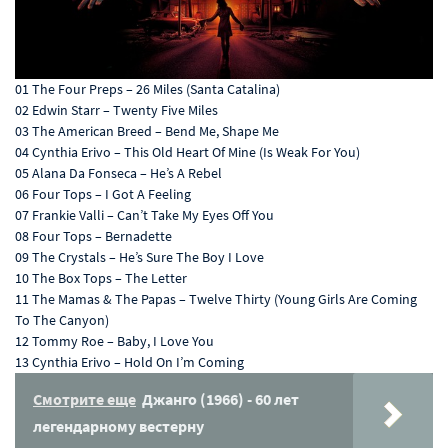
01 The Four Preps – 26 Miles (Santa Catalina)
02 Edwin Starr – Twenty Five Miles
03 The American Breed – Bend Me, Shape Me
04 Cynthia Erivo – This Old Heart Of Mine (Is Weak For You)
05 Alana Da Fonseca – He’s A Rebel
06 Four Tops – I Got A Feeling
07 Frankie Valli – Can’t Take My Eyes Off You
08 Four Tops – Bernadette
09 The Crystals – He’s Sure The Boy I Love
10 The Box Tops – The Letter
11 The Mamas & The Papas – Twelve Thirty (Young Girls Are Coming
To The Canyon)
12 Tommy Roe – Baby, I Love You
13 Cynthia Erivo – Hold On I’m Coming
Смотрите еще
Джанго (1966) - 60 лет
легендарному вестерну