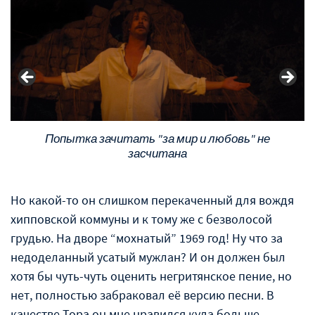
Попытка зачитать "за мир и любовь" не
засчитана
Но какой-то он слишком перекаченный для вождя
хипповской коммуны и к тому же с безволосой
грудью. На дворе “мохнатый” 1969 год! Ну что за
недоделанный усатый мужлан? И он должен был
хотя бы чуть-чуть оценить негритянское пение, но
нет, полностью забраковал её версию песни. В
качестве Тора он мне нравился куда больше.