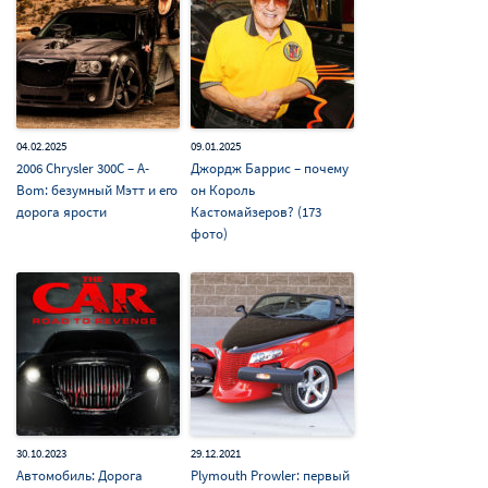
04.02.2025
09.01.2025
2006 Chrysler 300C – A-
Джордж Баррис – почему
Bom: безумный Мэтт и его
он Король
дорога ярости
Кастомайзеров? (173
фото)
30.10.2023
29.12.2021
Автомобиль: Дорога
Plymouth Prowler: первый