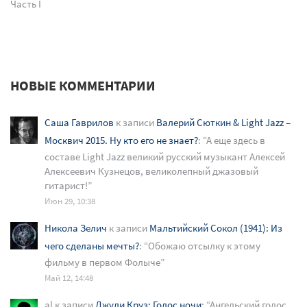
Часть I
НОВЫЕ КОММЕНТАРИИ
Саша Гаврилов
к записи
Валерий Сюткин & Light Jazz –
Москвич 2015. Ну кто его не знает?
: “
А еще здесь в
составе Light Jazz великий русский музыкант Алексей
Алексеевич Кузнецов, великолепный джазовый
гитарист!
”
Июн 29, 10:38
Никола Зелич
к записи
Мальтийский Сокол (1941): Из
чего сделаны мечты?
: “
Обожаю отсылку к этому
фильму в первом Фолыче
”
Май 12, 14:48
al
к записи
Джули Круз: Голос ночи
: “
Ангельский голос,