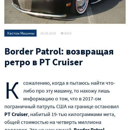
Кастом Машины
26.09.2018
8419
Border Patrol: возвращая
ретро в PT Cruiser
К
сожалению, когда я пытаюсь найти что-
либо про эту машину, то нахожу лишь
информацию о том, что в 2017-ом
пограничный патруль США на границе остановил
PT Cruiser
, набитый 19-тью килограммами мета,
общей стоимостью на четверть миллиона
долларов. Это не наш случай.
Border Patrol
–