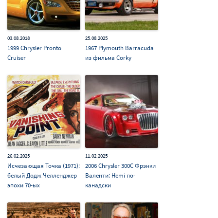
03.08.2018
25.08.2025
1999 Chrysler Pronto
1967 Plymouth Barracuda
Cruiser
из фильма Corky
26.02.2025
11.02.2025
Исчезающая Точка (1971):
2006 Chrysler 300C Фрэнки
белый Додж Челленджер
Валенти: Hemi по-
эпохи 70-ых
канадски