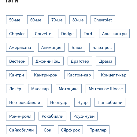
ТЭГИ
50-ые
60-ые
70-ые
80-ые
Chevrolet
Chrysler
Corvette
Dodge
Ford
Альт-кантри
Американа
Анимация
Блюз
Блюз-рок
Вестерн
Джонни Кэш
Драгстер
Драма
Кантри
Кантри-рок
Кастом-кар
Концепт-кар
Ликёр
Маслкар
Мотоцикл
Мятежное Шоссе
Нео-рокабилли
Неонуар
Нуар
Панкобилли
Рок-н-ролл
Рокабилли
Роуд-муви
Сайкобилли
Сок
Сёрф рок
Триллер