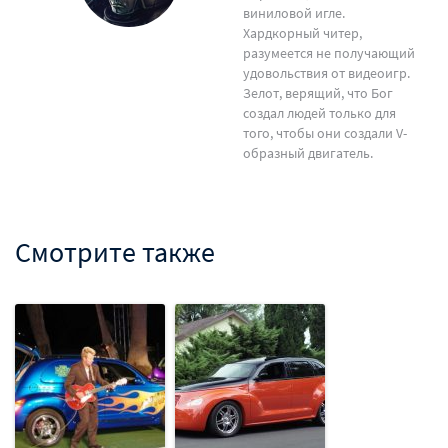
виниловой игле.
Хардкорный читер,
разумеется не получающий
удовольствия от видеоигр.
Зелот, верящий, что Бог
создал людей только для
того, чтобы они создали V-
образный двигатель.
Смотрите также