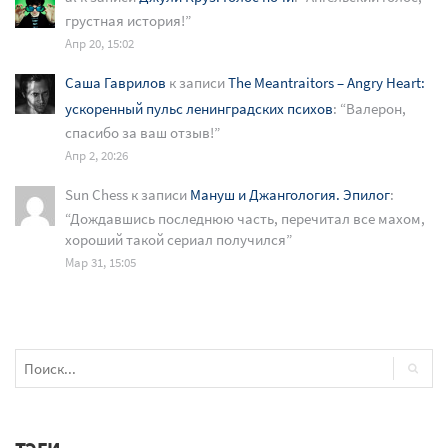
грустная история!
”
Апр 20, 15:02
Саша Гаврилов
к записи
The Meantraitors – Angry Heart:
ускоренный пульс ленинградских психов
: “
Валерон,
спасибо за ваш отзыв!
”
Апр 2, 20:26
Sun Chess
к записи
Мануш и Джангология. Эпилог
:
“
Дождавшись последнюю часть, перечитал все махом,
хороший такой сериал получился
”
Мар 31, 15:05