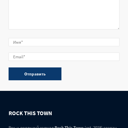
ROCK THIS TOWN
Рок-н-ролльный журнал
Rock This Town
(est. 2018) создан