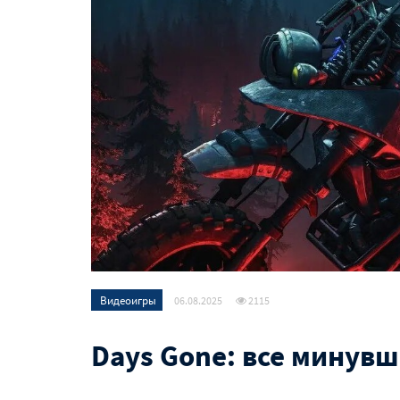
Видеоигры
06.08.2025
2115
Days Gone: все минув