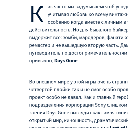
К
ак часто мы задумываемся об ушед
учитывая любовь ко всему винтажн
особенно когда вместе с личным в
действительность. Но для бывалого байке
выдержит всё: зомби, мародёров, фанати
ремастер и не вышедшую вторую часть. Дам
путеводитель по достопримечательностям ш
привычно,
Days Gone
.
Во внешнем мире у этой игры очень стран
четвёртой плойки так и не смог особо прод
проект особо не давал. Как и главный гер
подразделения корпорации Sony слишком м
зрения Days Gone выглядит как самая типи
открытый мир, киношность, драматически
конечно же навевает ассоциации с
Last of 