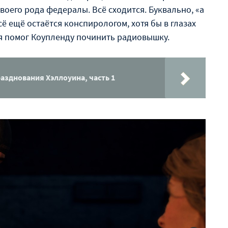
 своего рода федералы. Всё сходится. Буквально, «а
ё ещё остаётся конспирологом, хотя бы в глазах
ря помог Коупленду починить радиовышку.
азднования Хэллоуина, часть 1