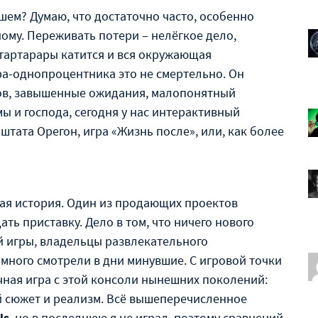
шем? Думаю, что достаточно часто, особенно
ому. Переживать потери – нелёгкое дело,
 тартарары катится и вся окружающая
ра-однопроцентника это не смертельно. Он
ков, завышенные ожидания, малопонятный
ы и господа, сегодня у нас интерактивный
тата Орегон, игра «Жизнь после», или, как более
ная история. Один из продающих проектов
ать приставку. Дело в том, что ничего нового
ой игры, владельцы развлекательного
ного смотрели в дни минувшие. С игровой точки
чная игра с этой консоли нынешних поколений:
й сюжет и реализм. Всё вышеперечисленное
Us
, но в последнюю я не играл, поэтому сравнений