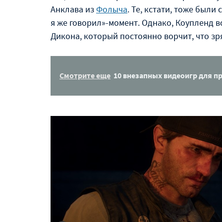
Анклава из
Фолыча
. Те, кстати, тоже были
я же говорил»-момент. Однако, Коупленд вс
Дикона, который постоянно ворчит, что з
Смотрите еще
10 внезапных видеоигр для пр