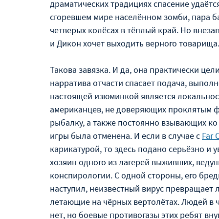
драматических традициях спасение удаётся
сгоревшем мире населённом зомби, пара б
четверых колёсах в тёплый край. Но внезап
и Дикон хочет выходить верного товарища
Такова завязка. И да, она практически це
нарратива отчасти спасает подача, выпол
настоящей изюминкой является локальност
американцев, не доверяющих проклятым ф
рыбалку, а также постоянно взывающих ко 
игры была отменена. И если в случае с
Far 
карикатурой, то здесь подано серьёзно и 
хозяин одного из лагерей выживших, ведущ
конспирологии. С одной стороны, его бред
наступил, неизвестный вирус превращает л
летающие на чёрных вертолётах. Людей в ч
нет, но боевые противогазы этих ребят вн