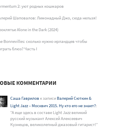
ormentum 2: уют родных кошмаров
алерий Шаповалов: Лимонадный Джо, сюда нельзя!
оклятье Alone in the Dark (2024)
e Bonnevilles: сколько нужно ирландцев чтобы
грать блюз? Часть I
ОВЫЕ КОММЕНТАРИИ
Саша Гаврилов
к записи
Валерий Сюткин &
Light Jazz – Москвич 2015. Ну кто его не знает?
:
“
А еще здесь в составе Light Jazz великий
русский музыкант Алексей Алексеевич
Кузнецов, великолепный джазовый гитарист!
”