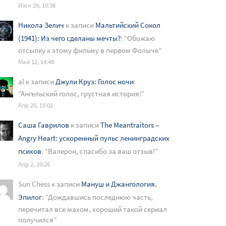
Июн 29, 10:38
Никола Зелич
к записи
Мальтийский Сокол
(1941): Из чего сделаны мечты?
: “
Обожаю
отсылку к этому фильму в первом Фолыче
”
Май 12, 14:48
al
к записи
Джули Круз: Голос ночи
:
“
Ангельский голос, грустная история!
”
Апр 20, 15:02
Саша Гаврилов
к записи
The Meantraitors –
Angry Heart: ускоренный пульс ленинградских
психов
: “
Валерон, спасибо за ваш отзыв!
”
Апр 2, 20:26
Sun Chess
к записи
Мануш и Джангология.
Эпилог
: “
Дождавшись последнюю часть,
перечитал все махом, хороший такой сериал
получился
”