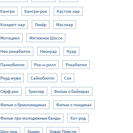
Кантри
Кантри-рок
Кастом-кар
Концепт-кар
Ликёр
Маслкар
Мотоцикл
Мятежное Шоссе
Нео-рокабилли
Неонуар
Нуар
Панкобилли
Рок-н-ролл
Рокабилли
Роуд-муви
Сайкобилли
Сок
Сёрф рок
Триллер
Фильм о байкерах
Фильм о бриолинщиках
Фильм о гонщиках
Фильм про молодежные банды
Хот-род
Шоу-род
Экшен
Элвис Пресли