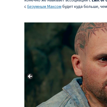
с
Безумным Максом
будет куда больше, чем