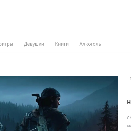
оигры
Девушки
Книги
Алкоголь
Н
Ch
х