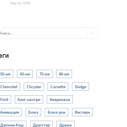
Мар 31, 15:05
ЭГИ
50-ые
60-ые
70-ые
80-ые
Chevrolet
Chrysler
Corvette
Dodge
Ford
Альт-кантри
Американа
Анимация
Блюз
Блюз-рок
Вестерн
Джонни Кэш
Драгстер
Драма