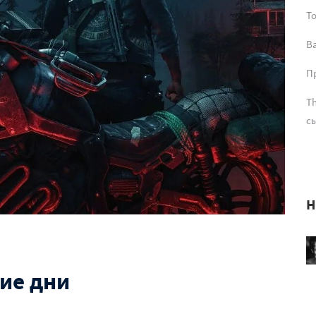
T
В
Пр
Th
сы
Н
шие дни