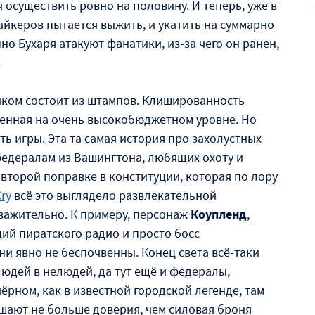
 осуществить ровно на половину. И теперь, уже в
айкеров пытается выжить, и укатить на суммарно
но Бухаря атакуют фанатики, из-за чего он ранен,
.
ликом состоит из штампов. Клишированность
ненная на очень высокобюджетном уровне. Но
ь игры. Эта та самая история про захолустных
едералам из Вашингтона, любящих охоту и
второй поправке в конституции, которая по лору
Cry
всё это выглядело развлекательной
уважительно. К примеру, персонаж
Коупленд
,
ий пиратского радио и просто босс
ни явно не беспочвенны. Конец света всё-таки
юдей в нелюдей, да тут ещё и федералы,
ёрном, как в известной городской легенде, там
ушают не больше доверия, чем силовая броня