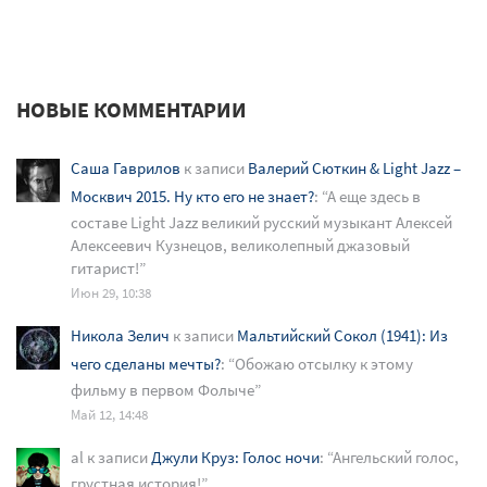
НОВЫЕ КОММЕНТАРИИ
Саша Гаврилов
к записи
Валерий Сюткин & Light Jazz –
Москвич 2015. Ну кто его не знает?
: “
А еще здесь в
составе Light Jazz великий русский музыкант Алексей
Алексеевич Кузнецов, великолепный джазовый
гитарист!
”
Июн 29, 10:38
Никола Зелич
к записи
Мальтийский Сокол (1941): Из
чего сделаны мечты?
: “
Обожаю отсылку к этому
фильму в первом Фолыче
”
Май 12, 14:48
al
к записи
Джули Круз: Голос ночи
: “
Ангельский голос,
грустная история!
”