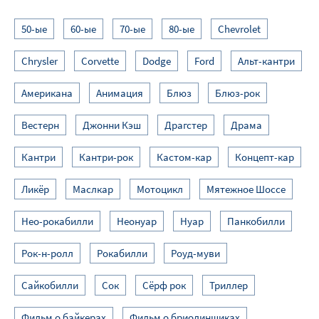
50-ые
60-ые
70-ые
80-ые
Chevrolet
Chrysler
Corvette
Dodge
Ford
Альт-кантри
Американа
Анимация
Блюз
Блюз-рок
Вестерн
Джонни Кэш
Драгстер
Драма
Кантри
Кантри-рок
Кастом-кар
Концепт-кар
Ликёр
Маслкар
Мотоцикл
Мятежное Шоссе
Нео-рокабилли
Неонуар
Нуар
Панкобилли
Рок-н-ролл
Рокабилли
Роуд-муви
Сайкобилли
Сок
Сёрф рок
Триллер
Фильм о байкерах
Фильм о бриолинщиках