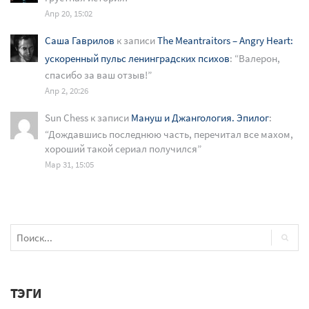
Апр 20, 15:02
Саша Гаврилов
к записи
The Meantraitors – Angry Heart:
ускоренный пульс ленинградских психов
: “
Валерон,
спасибо за ваш отзыв!
”
Апр 2, 20:26
Sun Chess
к записи
Мануш и Джангология. Эпилог
:
“
Дождавшись последнюю часть, перечитал все махом,
хороший такой сериал получился
”
Мар 31, 15:05
ТЭГИ