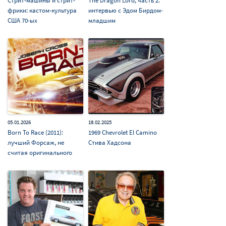
Стрит-машины и стрит-
The Dragon Lord, часть 2:
фрики: кастом-культура
интервью с Эдом Бирдом-
США 70-ых
младшим
05.01.2026
18.02.2025
Born To Race (2011):
1969 Chevrolet El Camino
лучший Форсаж, не
Стива Хадсона
считая оригинального