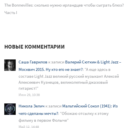
The Bonnevilles: сколько нужно ирландцев чтобы сыграть блюз?
Часть I
НОВЫЕ КОММЕНТАРИИ
Саша Гаврилов
к записи
Валерий Сюткин & Light Jazz –
Москвич 2015. Ну кто его не знает?
: “
А еще здесь в
составе Light Jazz великий русский музыкант Алексей
Алексеевич Кузнецов, великолепный джазовый
гитарист!
”
Июн 29, 10:38
Никола Зелич
к записи
Мальтийский Сокол (1941): Из
чего сделаны мечты?
: “
Обожаю отсылку к этому
фильму в первом Фолыче
”
Май 12, 14:48