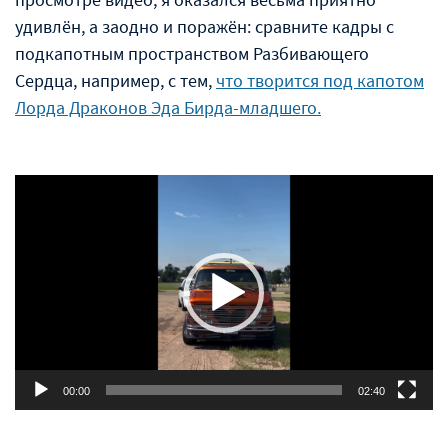
удивлён, а заодно и поражён: сравните кадры с
подкапотным пространством Разбивающего
Сердца, например, с тем,
что творится под капотом
Лорда Драконов Эда Бирда-младшего.
Видеоплеер
00:00
02:40