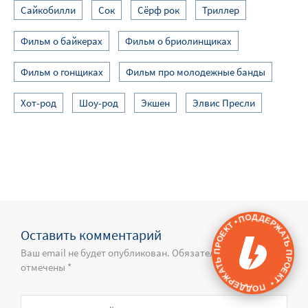
Сайкобилли
Сок
Сёрф рок
Триллер
Фильм о байкерах
Фильм о бриолинщиках
Фильм о гонщиках
Фильм про молодежные банды
Хот-род
Шоу-род
Экшен
Элвис Пресли
ПОДДЕРЖАТЬ ПРОЕКТ • ПОДДЕРЖАТЬ ПРОЕКТ •
Оставить комментарий
Ваш email не будет опубликован. Обязательные поля
отмечены *