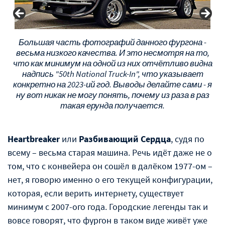
Большая часть фотографий данного фургона -
весьма низкого качества. И это несмотря на то,
что как минимум на одной из них отчётливо видна
надпись "50th National Truck-In", что указывает
конкретно на 2023-ий год. Выводы делайте сами - я
ну вот никак не могу понять, почему из раза в раз
такая ерунда получается.
Heartbreaker
или
Разбивающий Сердца
, судя по
всему – весьма старая машина. Речь идёт даже не о
том, что с конвейера он сошёл в далёком 1977-ом –
нет, я говорю именно о его текущей конфигурации,
которая, если верить интернету, существует
минимум с 2007-ого года. Городские легенды так и
вовсе говорят, что фургон в таком виде живёт уже