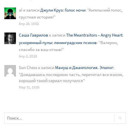
al
к записи
Джули Круз: Голос ночи
: “
Ангельский голос,
грустная история!
”
Апр 20, 15:02
Саша Гаврилов
к записи
The Meantraitors – Angry Heart:
ускоренный пульс ленинградских психов
: “
Валерон,
спасибо за ваш отзыв!
”
Апр 2, 20:26
Sun Chess
к записи
Мануш и Джангология. Эпилог
:
“
Дождавшись последнюю часть, перечитал все махом,
хороший такой сериал получился
”
Мар 31, 15:05