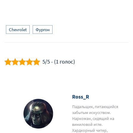
Chevrolet
Фургон
5/5 - (1 голос)
Ross_R
Падальщик, питающийся
забытым искусством.
Наркоман, сидящий на
виниловой игле.
Хардкорный читер,