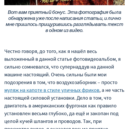
Вот вам приятный бонус. Эта фотография была
обнаружена уже после написания статьи, и лично
мне пришлось прищурившись разглядывать текст
в одном из видео.
Честно говоря, до того, как я нашёл весь
выложенный в данной статье фотовидеоальбом, я
сильно сомневался, что супернаддув на данной
машине настоящий. Очень сильны были мои
подозрения в том, что воздухозаборник – просто
муляж на капоте в стиле уличных фриков
, а не часть
настоящей силовой установки. Дело в том, что
двигатель в американских фургонах как правило
установлен весьма глубоко, да ещё и закопан под
целой кучей шлангов и проводов. Так, при
просмотре видео, я оказался весьма приятно