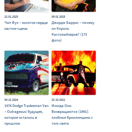
22.01.2025
09.01.2025
Чип Фуз – золотое сердце
Джордж Баррис – почему
кастом-сцены
он Король
Кастомайзеров? (173
фото)
04.12.2024
31.10.2021
1976 Dodge Tradesman Van
Иногда Они
– Outrageous: будущее,
Возвращаются (1991):
которое осталось в
злобные бриолинщики с
прошлом
того света