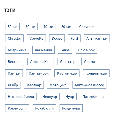
ТЭГИ
50-ые
60-ые
70-ые
80-ые
Chevrolet
Chrysler
Corvette
Dodge
Ford
Альт-кантри
Американа
Анимация
Блюз
Блюз-рок
Вестерн
Джонни Кэш
Драгстер
Драма
Кантри
Кантри-рок
Кастом-кар
Концепт-кар
Ликёр
Маслкар
Мотоцикл
Мятежное Шоссе
Нео-рокабилли
Неонуар
Нуар
Панкобилли
Рок-н-ролл
Рокабилли
Роуд-муви