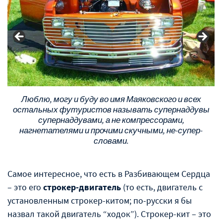
Люблю, могу и буду во имя Маяковского и всех
остальных футуристов называть супернаддувы
супернаддувами, а не компрессорами,
нагнетателями и прочими скучными, не-супер-
словами.
Самое интересное, что есть в Разбивающем Сердца
– это его
строкер-двигатель
(то есть, двигатель с
установленным строкер-китом; по-русски я бы
назвал такой двигатель “ходок”). Строкер-кит – это