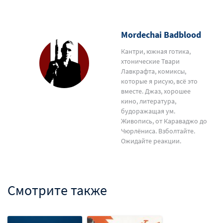
Mordechai Badblood
Кантри, южная готика,
хтонические Твари
Лавкрафта, комиксы,
которые я рисую, всё это
вместе. Джаз, хорошее
кино, литература,
будоражащая ум.
Живопись, от Караваджо до
Чюрлёниса. Взболтайте.
Ожидайте реакции.
Смотрите также