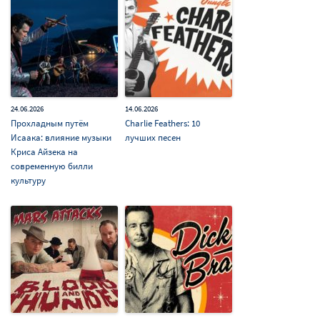
24.06.2026
14.06.2026
Прохладным путём
Charlie Feathers: 10
Исаака: влияние музыки
лучших песен
Криса Айзека на
современную билли
культуру