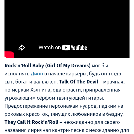
Gift of Giving (2025): искусство дарить
Rock’n’Roll Baby (Girl Of My Dreams)
мог бы
исполнять
Дион
в начале карьеры, будь он тогда
сыт, богат и вальяжен.
Talk Of The Devil
– мрачная,
по меркам Хэлпина, ода страсти, приправленная
угрожающим сëрфом твэнгующей гитары.
Предостережение персонажам нуаров, падким на
роковых красоток, тянущих любовников в бездну.
They Call It Rock’n’Roll
– неожиданно для своего
названия лиричная кантри-песня с неожиданно для