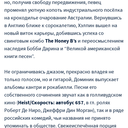
но, получив свободу передвижения, певец
променял уютную копоть индустриального посëлка
на крокодилье очарование Австралии. Вернувшись
в Англию ближе к сорокалетию, Хэлпин вышел на
новый виток карьеры, добившись успеха со
свинговым комбо
The Honey B’s
и переосмыслением
наследия Бобби Дарина и “Великой американской
книги песен”.
Не ограничиваясь джазом, прекрасно владея не
только голосом, но и гитарой, Доминик выпускает
альбомы кантри и рокабилли. Песни его
собственного сочинения звучат как в голливудском
кино (
Heist/Скорость: автобус 657
, в гл. ролях
Роберт Де Ниро, Джеффри Дин Морган), так и в ряде
российских комедий, чьи названия не принято
упоминать в обществе. Свежеиспечëнная порция