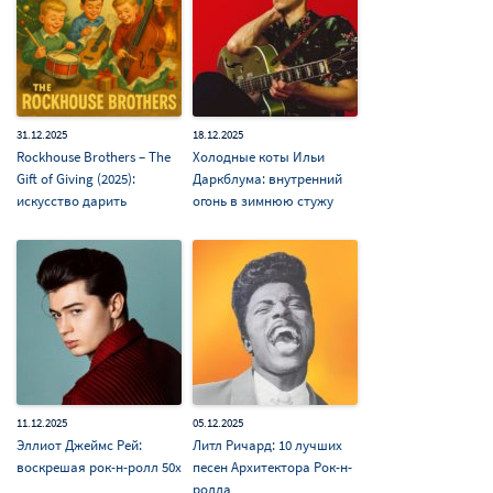
31.12.2025
18.12.2025
Rockhouse Brothers – The
Холодные коты Ильи
Gift of Giving (2025):
Даркблума: внутренний
искусство дарить
огонь в зимнюю стужу
11.12.2025
05.12.2025
Эллиот Джеймс Рей:
Литл Ричард: 10 лучших
воскрешая рок-н-ролл 50х
песен Архитектора Рок-н-
ролла