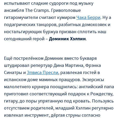
испытывают сладкие судороги под музыку
ансамбля The Cramps. Гривоголовые
гитаромучители считают кумиром
Чака Берри
. Ну а
подагрических танцоров, разбитных домохозяек и
ностальгирующих буржуа призван сплотить наш
сегодняшний герой –
Доминик Хэлпин
.
Ещë пострелëнком Доминик вместо букваря
штудировал репертуар Дина Мартина, Фрэнка
Синатры и
Элвиса Пресли
, развлекая гостей в
испанском доме маминых пращуров. Экзерсисы
малолетнего крунера поощрились: английский папа
приготовил соответствующий подарок к Рождеству,
гитару, до поры упрятанную под кровать. Пользуясь
отсутствием родителей, младший Хэлпин регулярно
извлекал инструмент, дëргая струны согласно