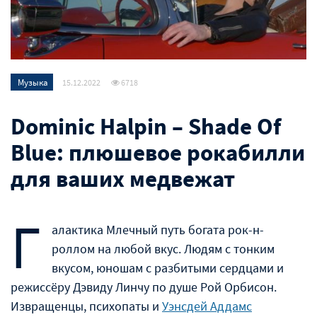
Музыка
15.12.2022
6718
Dominic Halpin – Shade Of
Blue: плюшевое рокабилли
для ваших медвежат
Г
алактика Млечный путь богата рок-н-
роллом на любой вкус. Людям с тонким
вкусом, юношам с разбитыми сердцами и
режиссëру Дэвиду Линчу по душе Рой Орбисон.
Извращенцы, психопаты и
Уэнсдей Аддамс