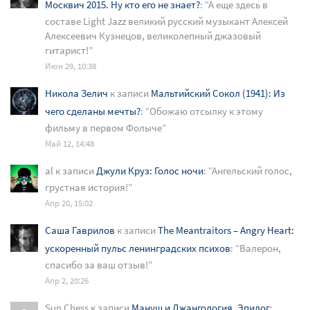
Москвич 2015. Ну кто его не знает?
: “
А еще здесь в
составе Light Jazz великий русский музыкант Алексей
Алексеевич Кузнецов, великолепный джазовый
гитарист!
”
Июн 29, 10:38
Никола Зелич
к записи
Мальтийский Сокол (1941): Из
чего сделаны мечты?
: “
Обожаю отсылку к этому
фильму в первом Фолыче
”
Май 12, 14:48
al
к записи
Джули Круз: Голос ночи
: “
Ангельский голос,
грустная история!
”
Апр 20, 15:02
Саша Гаврилов
к записи
The Meantraitors – Angry Heart:
ускоренный пульс ленинградских психов
: “
Валерон,
спасибо за ваш отзыв!
”
Апр 2, 20:26
Sun Chess
к записи
Мануш и Джангология. Эпилог
: