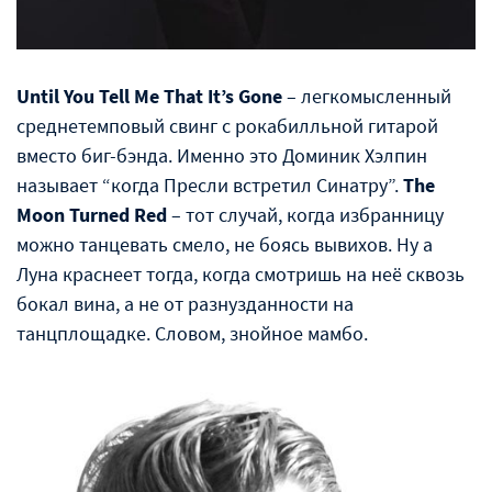
Until You Tell Me That It’s Gone
– легкомысленный
среднетемповый свинг с рокабилльной гитарой
вместо биг-бэнда. Именно это Доминик Хэлпин
называет “когда Пресли встретил Синатру”.
The
Moon Turned Red
– тот случай, когда избранницу
можно танцевать смело, не боясь вывихов. Ну а
Луна краснеет тогда, когда смотришь на неë сквозь
бокал вина, а не от разнузданности на
танцплощадке. Словом, знойное мамбо.