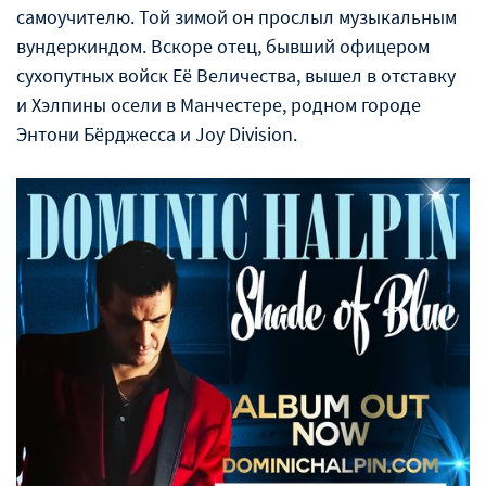
самоучителю. Той зимой он прослыл музыкальным
вундеркиндом. Вскоре отец, бывший офицером
сухопутных войск Еë Величества, вышел в отставку
и Хэлпины осели в Манчестере, родном городе
Энтони Бëрджесса и Joy Division.