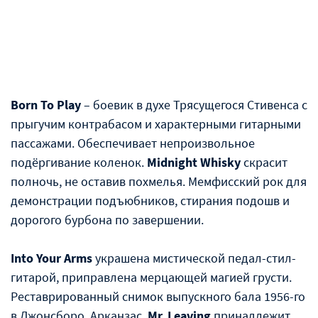
Born To Play
– боевик в духе Трясущегося Стивенса с
прыгучим контрабасом и характерными гитарными
пассажами. Обеспечивает непроизвольное
подëргивание коленок.
Midnight Whisky
скрасит
полночь, не оставив похмелья. Мемфисский рок для
демонстрации подъюбников, стирания подошв и
дорогого бурбона по завершении.
Into Your Arms
украшена мистической педал-стил-
гитарой, приправлена мерцающей магией грусти.
Реставрированный снимок выпускного бала 1956-го
в Джонсборо, Арканзас.
Mr. Leaving
принадлежит