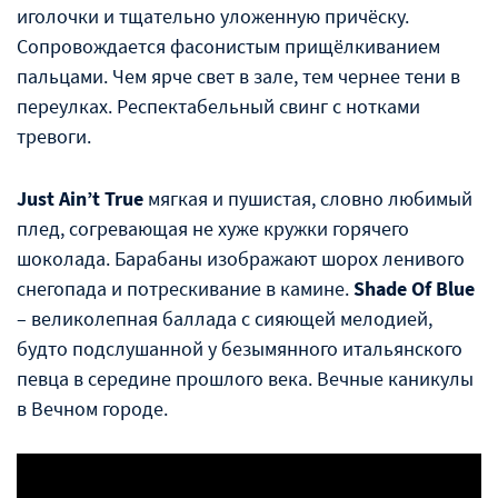
иголочки и тщательно уложенную причëску.
Сопровождается фасонистым прищëлкиванием
пальцами. Чем ярче свет в зале, тем чернее тени в
переулках. Респектабельный свинг с нотками
тревоги.
Just Ain’t True
мягкая и пушистая, словно любимый
плед, согревающая не хуже кружки горячего
шоколада. Барабаны изображают шорох ленивого
снегопада и потрескивание в камине.
Shade Of Blue
– великолепная баллада с сияющей мелодией,
будто подслушанной у безымянного итальянского
певца в середине прошлого века. Вечные каникулы
в Вечном городе.
Смотрите еще
Rockhouse Brothers - The