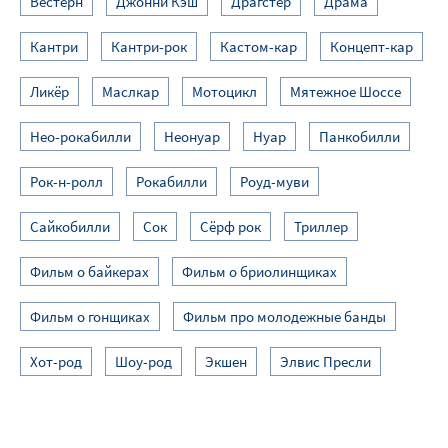
Вестерн
Джонни Кэш
Драгстер
Драма
Кантри
Кантри-рок
Кастом-кар
Концепт-кар
Ликёр
Маслкар
Мотоцикл
Мятежное Шоссе
Нео-рокабилли
Неонуар
Нуар
Панкобилли
Рок-н-ролл
Рокабилли
Роуд-муви
Сайкобилли
Сок
Сёрф рок
Триллер
Фильм о байкерах
Фильм о бриолинщиках
Фильм о гонщиках
Фильм про молодежные банды
Хот-род
Шоу-род
Экшен
Элвис Пресли