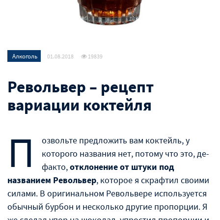
Алкоголь
01.08.2018
19839
Револьвер – рецепт
вариации коктейля
П
озвольте предложить вам коктейль, у
которого названия нет, потому что это, де-
факто,
отклонение от штуки под
названием Револьвер
, которое я скрафтил своими
силами. В оригинальном Револьвере используется
обычный бурбон и несколько другие пропорции. Я
же сделал упор на шоколад, упростил пропорции и