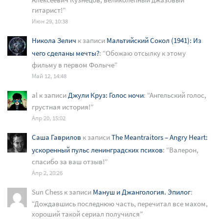
гитарист!
”
Июн 29, 10:38
Никола Зелич
к записи
Мальтийский Сокол (1941): Из
чего сделаны мечты?
: “
Обожаю отсылку к этому
фильму в первом Фолыче
”
Май 12, 14:48
al
к записи
Джули Круз: Голос ночи
: “
Ангельский голос,
грустная история!
”
Апр 20, 15:02
Саша Гаврилов
к записи
The Meantraitors – Angry Heart:
ускоренный пульс ленинградских психов
: “
Валерон,
спасибо за ваш отзыв!
”
Апр 2, 20:26
Sun Chess
к записи
Мануш и Джангология. Эпилог
:
“
Дождавшись последнюю часть, перечитал все махом,
хороший такой сериал получился
”