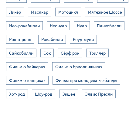
Ликёр
Маслкар
Мотоцикл
Мятежное Шоссе
Нео-рокабилли
Неонуар
Нуар
Панкобилли
Рок-н-ролл
Рокабилли
Роуд-муви
Сайкобилли
Сок
Сёрф рок
Триллер
Фильм о байкерах
Фильм о бриолинщиках
Фильм о гонщиках
Фильм про молодежные банды
Хот-род
Шоу-род
Экшен
Элвис Пресли