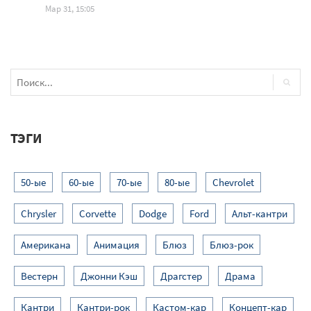
Мар 31, 15:05
ТЭГИ
50-ые
60-ые
70-ые
80-ые
Chevrolet
Chrysler
Corvette
Dodge
Ford
Альт-кантри
Американа
Анимация
Блюз
Блюз-рок
Вестерн
Джонни Кэш
Драгстер
Драма
Кантри
Кантри-рок
Кастом-кар
Концепт-кар