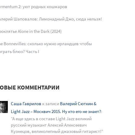
ormentum 2: уют родных кошмаров
алерий Шаповалов: Лимонадный Джо, сюда нельзя!
оклятье Alone in the Dark (2024)
e Bonnevilles: сколько нужно ирландцев чтобы
грать блюз? Часть I
ОВЫЕ КОММЕНТАРИИ
Саша Гаврилов
к записи
Валерий Сюткин &
Light Jazz – Москвич 2015. Ну кто его не знает?
:
“
А еще здесь в составе Light Jazz великий
русский музыкант Алексей Алексеевич
Кузнецов, великолепный джазовый гитарист!
”