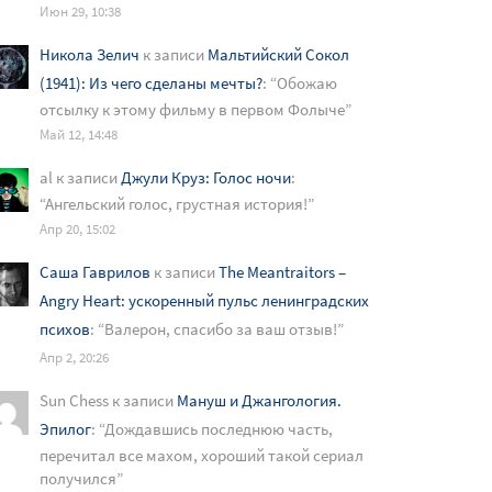
Июн 29, 10:38
Никола Зелич
к записи
Мальтийский Сокол
(1941): Из чего сделаны мечты?
: “
Обожаю
отсылку к этому фильму в первом Фолыче
”
Май 12, 14:48
al
к записи
Джули Круз: Голос ночи
:
“
Ангельский голос, грустная история!
”
Апр 20, 15:02
Саша Гаврилов
к записи
The Meantraitors –
Angry Heart: ускоренный пульс ленинградских
психов
: “
Валерон, спасибо за ваш отзыв!
”
Апр 2, 20:26
Sun Chess
к записи
Мануш и Джангология.
Эпилог
: “
Дождавшись последнюю часть,
перечитал все махом, хороший такой сериал
получился
”