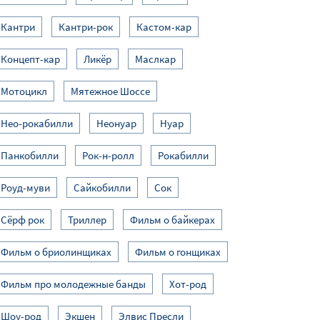
Кантри
Кантри-рок
Кастом-кар
Концепт-кар
Ликёр
Маслкар
Мотоцикл
Мятежное Шоссе
Нео-рокабилли
Неонуар
Нуар
Панкобилли
Рок-н-ролл
Рокабилли
Роуд-муви
Сайкобилли
Сок
Сёрф рок
Триллер
Фильм о байкерах
Фильм о бриолинщиках
Фильм о гонщиках
Фильм про молодежные банды
Хот-род
Шоу-род
Экшен
Элвис Пресли