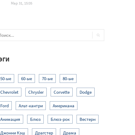
Мар 31, 15:05
ЭГИ
50-ые
60-ые
70-ые
80-ые
Chevrolet
Chrysler
Corvette
Dodge
Ford
Альт-кантри
Американа
Анимация
Блюз
Блюз-рок
Вестерн
Джонни Кэш
Драгстер
Драма