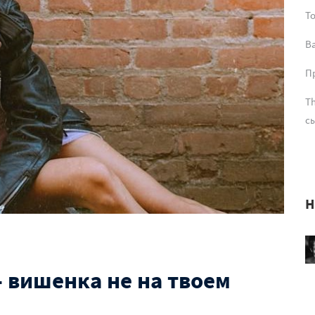
T
В
Пр
Th
сы
Н
– вишенка не на твоем