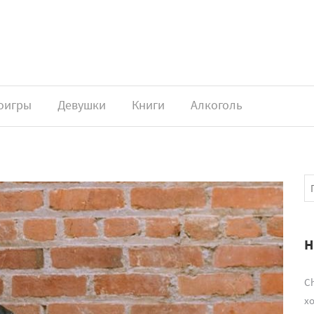
оигры
Девушки
Книги
Алкоголь
Н
Ch
х