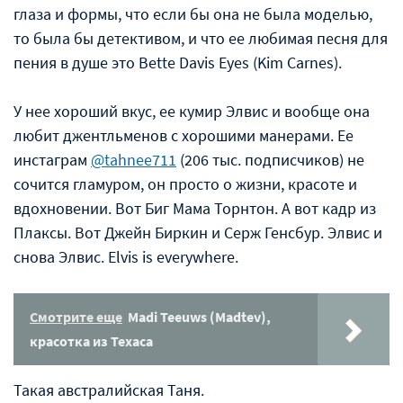
глаза и формы, что если бы она не была моделью,
то была бы детективом, и что ее любимая песня для
пения в душе это Bette Davis Eyes (Kim Carnes).
У нее хороший вкус, ее кумир Элвис и вообще она
любит джентльменов с хорошими манерами. Ее
инстаграм
@tahnee711
(206 тыс. подписчиков) не
сочится гламуром, он просто о жизни, красоте и
вдохновении. Вот Биг Мама Торнтон. А вот кадр из
Плаксы. Вот Джейн Биркин и Серж Генсбур. Элвис и
снова Элвис. Elvis is everywhere.
Смотрите еще
Madi Teeuws (Madtev),
красотка из Техаса
Такая австралийская Таня.