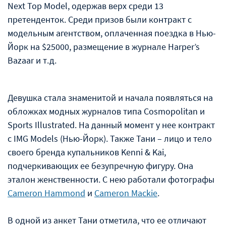
Next Top Model, одержав верх среди 13
претенденток. Среди призов были контракт с
модельным агентством, оплаченная поездка в Нью-
Йорк на $25000, размещение в журнале Harper’s
Bazaar и т.д.
Девушка стала знаменитой и начала появляться на
обложках модных журналов типа Cosmopolitan и
Sports Illustrated. На данный момент у нее контракт
с IMG Models (Нью-Йорк). Также Тани – лицо и тело
своего бренда купальников Kenni & Kai,
подчеркивающих ее безупречную фигуру. Она
эталон женственности. С нею работали фотографы
Cameron Hammond
и
Cameron Mackie
.
В одной из анкет Тани отметила, что ее отличают