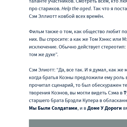
таланте участников. Смотреть всем, кто 
про стариков.
Help the aged.
Так что я пос
Сэм Эллиотт ковбой всех времён.
Фильм также о том, как общество любит по
них. Вы спросите: а как же Том Хэнкс или М
исключение. Обычно действует стереотип:
том же духе”.
Сэм Элиотт: “Да, все так. И я думал, как же
когда братья Коэны предложили ему роль 
прочитал сценарий, то был обескуражен те
творения Коэнов, вы могли видеть Сэма в
Т
старшего брата Брэдли Купера в обласка
Мы Были Солдатами
, и в
Доме У Дороги
вм