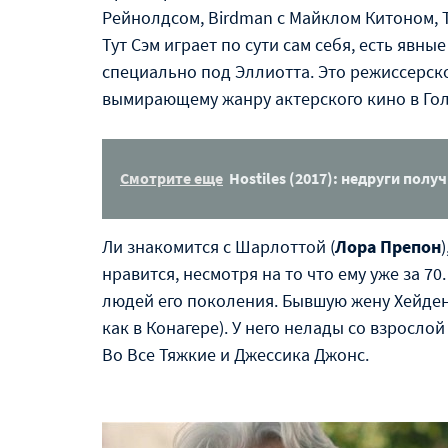
Рейнолдсом, Birdman с Майклом Китоном, T
Тут Сэм играет по сути сам себя, есть явны
специально под Эллиотта. Это режиссерско
вымирающему жанру актерского кино в Гол
Смотрите еще
Hostiles (2017): недруги полу
Ли знакомится с Шарлоттой (
Лора Препон
нравится, несмотря на то что ему уже за 70
людей его поколения. Бывшую жену Хейде
как в Конагере). У него нелады со взросло
Во Все Тяжкие и Джессика Джонс.