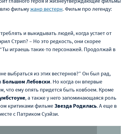
любит главного героя и жизнеутверждающие фильмы
тавлю фильму
жанр вестерн
. Фильм про легенду:
треблять и выкидывать людей, когда устает от
эрил Стрип? – Но это редкость, они скорее
 “Ты играешь таких-то персонажей. Продолжай в
 мне выбраться из этих вестернов?” Он был рад,
в
Большом Лебовски
. Но когда он впервые
м, что ему опять придется быть ковбоем. Кроме
умбстоуне
, а также у него запоминающаяся роль
нном критиками фильме
Звезда Родилась
. А еще в
есте с Патриком Суэйзи.