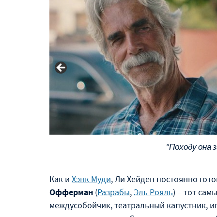
"Походу она з
Как и
Хэнк Муди
, Ли Хейден постоянно гот
Офферман
(
Разрабы
,
Эль Рояль
) – тот са
междусобойчик, театральный капустник, и