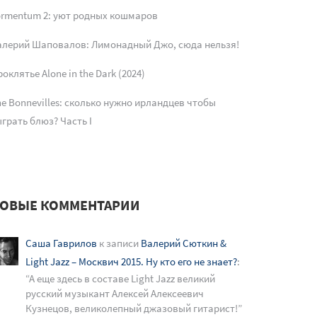
ormentum 2: уют родных кошмаров
алерий Шаповалов: Лимонадный Джо, сюда нельзя!
оклятье Alone in the Dark (2024)
e Bonnevilles: сколько нужно ирландцев чтобы
грать блюз? Часть I
ОВЫЕ КОММЕНТАРИИ
Саша Гаврилов
к записи
Валерий Сюткин &
Light Jazz – Москвич 2015. Ну кто его не знает?
:
“
А еще здесь в составе Light Jazz великий
русский музыкант Алексей Алексеевич
Кузнецов, великолепный джазовый гитарист!
”