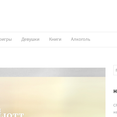
оигры
Девушки
Книги
Алкоголь
Н
Ch
х