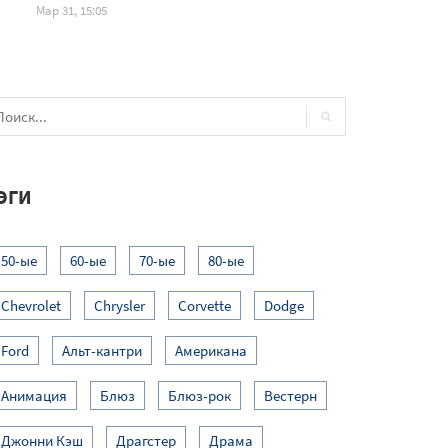
Мар 31, 15:05
ЭГИ
50-ые
60-ые
70-ые
80-ые
Chevrolet
Chrysler
Corvette
Dodge
Ford
Альт-кантри
Американа
Анимация
Блюз
Блюз-рок
Вестерн
Джонни Кэш
Драгстер
Драма