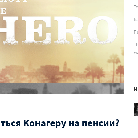
T
В
Пр
Th
сы
Н
яться Конагеру на пенсии?