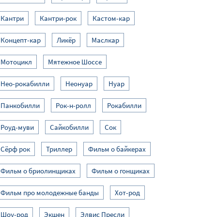
Кантри
Кантри-рок
Кастом-кар
Концепт-кар
Ликёр
Маслкар
Мотоцикл
Мятежное Шоссе
Нео-рокабилли
Неонуар
Нуар
Панкобилли
Рок-н-ролл
Рокабилли
Роуд-муви
Сайкобилли
Сок
Сёрф рок
Триллер
Фильм о байкерах
Фильм о бриолинщиках
Фильм о гонщиках
Фильм про молодежные банды
Хот-род
Шоу-род
Экшен
Элвис Пресли