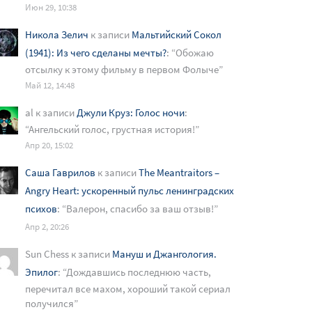
Июн 29, 10:38
Никола Зелич
к записи
Мальтийский Сокол
(1941): Из чего сделаны мечты?
: “
Обожаю
отсылку к этому фильму в первом Фолыче
”
Май 12, 14:48
al
к записи
Джули Круз: Голос ночи
:
“
Ангельский голос, грустная история!
”
Апр 20, 15:02
Саша Гаврилов
к записи
The Meantraitors –
Angry Heart: ускоренный пульс ленинградских
психов
: “
Валерон, спасибо за ваш отзыв!
”
Апр 2, 20:26
Sun Chess
к записи
Мануш и Джангология.
Эпилог
: “
Дождавшись последнюю часть,
перечитал все махом, хороший такой сериал
получился
”