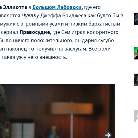
а Эллиотта
в
Большом Лебовски
, где его
вляется
Чуваку
Джеффа Бриджеса как будто бы в
 мужик с огромными усами и низким бархатистым
л сериал
Правосудие
, где Сэм играл колоритного
 было ничего положительного, он дарил сугубо
он наконец-то получил по заслугам. Все роли
такая уж у него внешность.