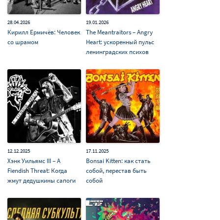
28.04.2026
19.01.2026
Кирилл Ермичёв: Человек
The Meantraitors – Angry
со шрамом
Heart: ускоренный пульс
ленинградских психов
12.12.2025
17.11.2025
Хэнк Уильямс III – A
Bonsai Kitten: как стать
Fiendish Threat: Когда
собой, перестав быть
жмут дедушкины сапоги
собой