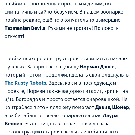
альбома, наполненных простым и диким, но
симпатичным сайко-безумием. В нашем зоопарке
крайне редкие, ещё не окончательно вымершие
Tazmanian Devils
! Руками не трогать! По локоть
откусят!
Тройка психореконструкторов появилась в начале
нулевых. Заварил всю эту кашу
Норман Дэнкс
,
который потом продолжил делать свои олдскулы в
The Rusty Robots
. Здесь, как и в последующем
проекте, Норман также задорно гитарит, хрипит на
8/10 Богорадов и просто остаётся очаровашкой. На
контрабасе в этом деле ему помогает
Дэвид Шойер
,
а за барабаны отвечает очаровательная
Лаура
Келлер
. Эта троица так серьёзно взялась за
реконструкцию старой школы сайкобилли, что