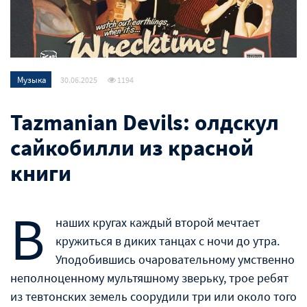
Музыка
30.06.2025
1194
Tazmanian Devils: олдскул
сайкобилли из красной
книги
В
наших кругах каждый второй мечтает
кружиться в диких танцах с ночи до утра.
Уподобившись очаровательному умственно
неполноценному мультяшному зверьку, трое ребят
из тевтонских земель соорудили три или около того