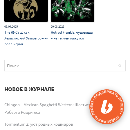
07.04.2025
20.03.2025
The 69 Cats: как
Hotrod Frankie: чудовища
Хельсинский Упырь рок-н-
– не те, чем кажутся
ролл играл
НОВОЕ В ЖУРНАЛЕ
ПОДДЕРЖАТЬ ПРОЕКТ • ПОДДЕРЖАТЬ ПРОЕКТ •
Chingon – Mexican Spaghetti Western: Шестиструнное хобби
Роберта Родригеса
Tormentum 2: уют родных кошмаров