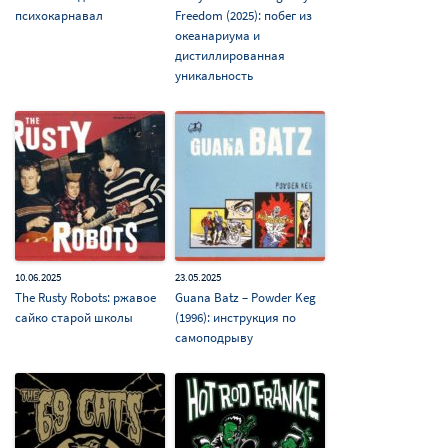
психокарнавал
Freedom (2025): побег из
океанариума и
дистиллированная
уникальность
10.06.2025
23.05.2025
The Rusty Robots: ржавое
Guana Batz – Powder Keg
сайко старой школы
(1996): инструкция по
самоподрыву