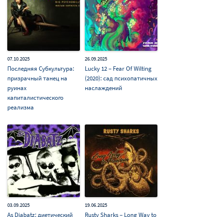
07.10.2025
26.09.2025
Последняя Субкультура:
Lucky 12 – Fear Of Wilting
призрачный танец на
(2020): сад психопатичных
руинах
наслаждений
капиталистического
реализма
03.09.2025
19.06.2025
As Diabatz: диетический
Rusty Sharks – Long Way to