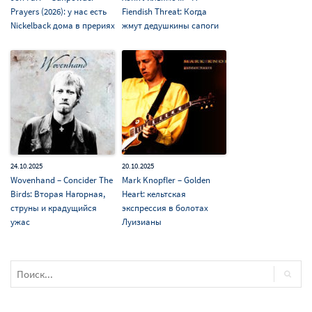
Prayers (2026): у нас есть
Fiendish Threat: Когда
Nickelback дома в прериях
жмут дедушкины сапоги
24.10.2025
20.10.2025
Wovenhand – Concider The
Mark Knopfler – Golden
Birds: Вторая Нагорная,
Heart: кельтская
струны и крадущийся
экспрессия в болотах
ужас
Луизианы