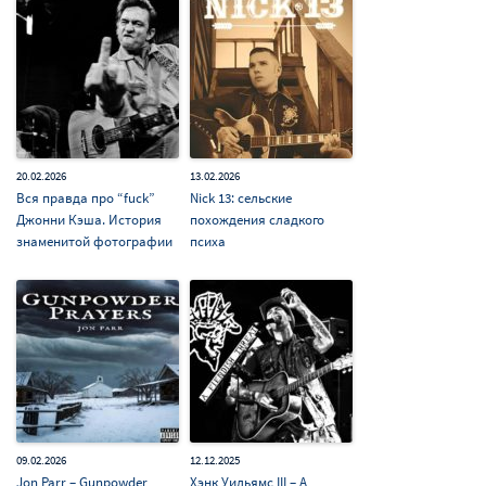
20.02.2026
13.02.2026
Вся правда про “fuck”
Nick 13: сельские
Джонни Кэша. История
похождения сладкого
знаменитой фотографии
психа
09.02.2026
12.12.2025
Jon Parr – Gunpowder
Хэнк Уильямс III – A