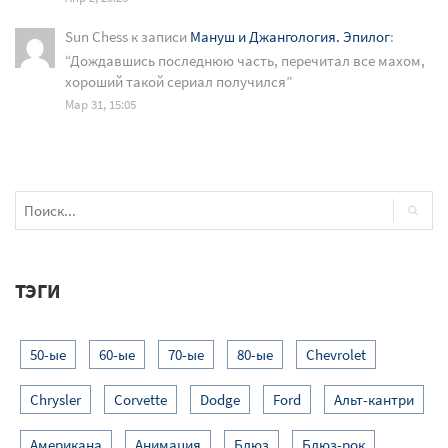
Sun Chess
к записи
Мануш и Джангология. Эпилог
:
“
Дождавшись последнюю часть, перечитал все махом,
хороший такой сериал получился
”
Мар 31, 15:05
ТЭГИ
50-ые
60-ые
70-ые
80-ые
Chevrolet
Chrysler
Corvette
Dodge
Ford
Альт-кантри
Американа
Анимация
Блюз
Блюз-рок