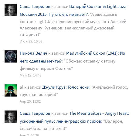
Саша Гаврилов
к записи
Валерий Сюткин & Light Jazz –
Москвич 2015. Ну кто его не знает?
: “
А еще здесь в
составе Light Jazz великий русский музыкант Алексей
Алексеевич Кузнецов, великолепный джазовый
гитарист!
”
Июн 29, 10:38
Никола Зелич
к записи
Мальтийский Сокол (1941): Из
чего сделаны мечты?
: “
Обожаю отсылку к этому
фильму в первом Фолыче
”
Май 12, 14:48
al
к записи
Джули Круз: Голос ночи
: “
Ангельский голос,
грустная история!
”
Апр 20, 15:02
Саша Гаврилов
к записи
The Meantraitors – Angry Heart:
ускоренный пульс ленинградских психов
: “
Валерон,
спасибо за ваш отзыв!
”
Апр 2, 20:26