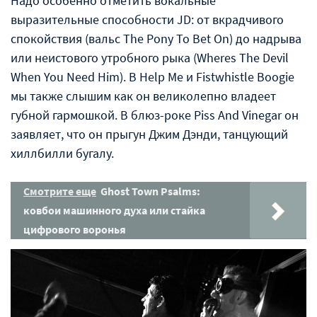
Надо особенно отметить вокальные
выразительные способности JD: от вкрадчивого
спокойствия (вальс The Pony To Bet On) до надрыва
или неистового утробного рыка (Wheres The Devil
When You Need Him). В Help Me и Fistwhistle Boogie
мы также слышим как он великолепно владеет
губной гармошкой. В блюз-роке Piss And Vinegar он
заявляет, что он прыгун Джим Дэнди, танцующий
хиллбилли бугалу.
Смотрите еще
Ghost Town Psalms:
ковбои машинного духа или стайка
цифрового воронья