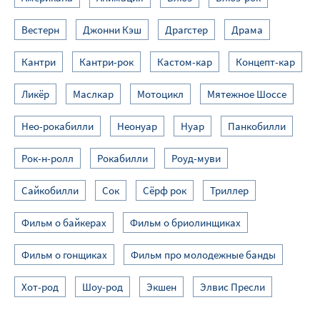
Вестерн
Джонни Кэш
Драгстер
Драма
Кантри
Кантри-рок
Кастом-кар
Концепт-кар
Ликёр
Маслкар
Мотоцикл
Мятежное Шоссе
Нео-рокабилли
Неонуар
Нуар
Панкобилли
Рок-н-ролл
Рокабилли
Роуд-муви
Сайкобилли
Сок
Сёрф рок
Триллер
Фильм о байкерах
Фильм о бриолинщиках
Фильм о гонщиках
Фильм про молодежные банды
Хот-род
Шоу-род
Экшен
Элвис Пресли