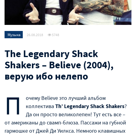
Музыка
26.08.2018
5748
The Legendary Shack
Shakers – Believe (2004),
верую ибо нелепо
П
очему Believe это лучший альбом
коллектива
Th’ Legendary Shack Shakers
?
Да он просто великолепен! Тут есть все –
от американы до свамп-блюза. Пассажи на губной
гармошке от Джей Ди Уилкса. Немного клавишных