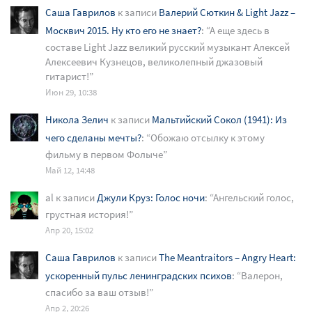
Саша Гаврилов
к записи
Валерий Сюткин & Light Jazz –
Москвич 2015. Ну кто его не знает?
: “
А еще здесь в
составе Light Jazz великий русский музыкант Алексей
Алексеевич Кузнецов, великолепный джазовый
гитарист!
”
Июн 29, 10:38
Никола Зелич
к записи
Мальтийский Сокол (1941): Из
чего сделаны мечты?
: “
Обожаю отсылку к этому
фильму в первом Фолыче
”
Май 12, 14:48
al
к записи
Джули Круз: Голос ночи
: “
Ангельский голос,
грустная история!
”
Апр 20, 15:02
Саша Гаврилов
к записи
The Meantraitors – Angry Heart:
ускоренный пульс ленинградских психов
: “
Валерон,
спасибо за ваш отзыв!
”
Апр 2, 20:26