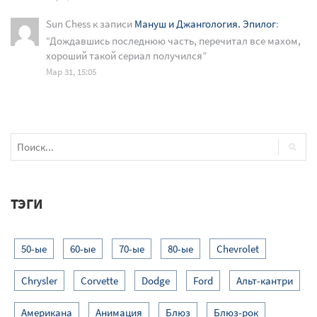
Sun Chess
к записи
Мануш и Джангология. Эпилог
:
“
Дождавшись последнюю часть, перечитал все махом,
хороший такой сериал получился
”
Мар 31, 15:05
ТЭГИ
50-ые
60-ые
70-ые
80-ые
Chevrolet
Chrysler
Corvette
Dodge
Ford
Альт-кантри
Американа
Анимация
Блюз
Блюз-рок