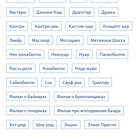
Вестерн
Джонни Кэш
Драгстер
Драма
Кантри
Кантри-рок
Кастом-кар
Концепт-кар
Ликёр
Маслкар
Мотоцикл
Мятежное Шоссе
Нео-рокабилли
Неонуар
Нуар
Панкобилли
Рок-н-ролл
Рокабилли
Роуд-муви
Сайкобилли
Сок
Сёрф рок
Триллер
Фильм о байкерах
Фильм о бриолинщиках
Фильм о гонщиках
Фильм про молодежные банды
Хот-род
Шоу-род
Экшен
Элвис Пресли