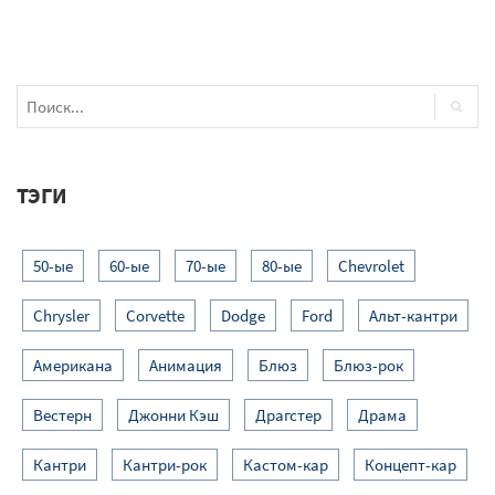
ТЭГИ
50-ые
60-ые
70-ые
80-ые
Chevrolet
Chrysler
Corvette
Dodge
Ford
Альт-кантри
Американа
Анимация
Блюз
Блюз-рок
Вестерн
Джонни Кэш
Драгстер
Драма
Кантри
Кантри-рок
Кастом-кар
Концепт-кар