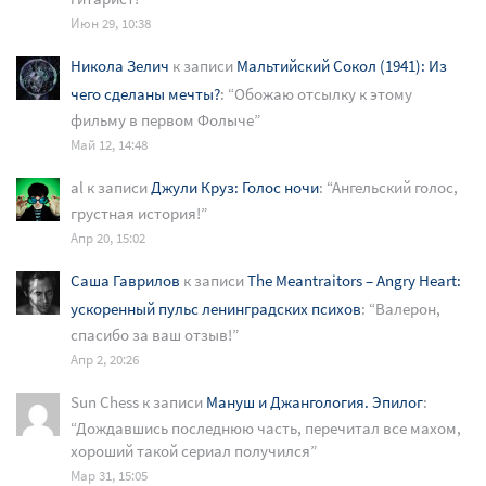
Июн 29, 10:38
Никола Зелич
к записи
Мальтийский Сокол (1941): Из
чего сделаны мечты?
: “
Обожаю отсылку к этому
фильму в первом Фолыче
”
Май 12, 14:48
al
к записи
Джули Круз: Голос ночи
: “
Ангельский голос,
грустная история!
”
Апр 20, 15:02
Саша Гаврилов
к записи
The Meantraitors – Angry Heart:
ускоренный пульс ленинградских психов
: “
Валерон,
спасибо за ваш отзыв!
”
Апр 2, 20:26
Sun Chess
к записи
Мануш и Джангология. Эпилог
:
“
Дождавшись последнюю часть, перечитал все махом,
хороший такой сериал получился
”
Мар 31, 15:05