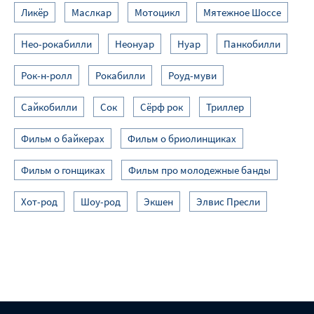
Ликёр
Маслкар
Мотоцикл
Мятежное Шоссе
Нео-рокабилли
Неонуар
Нуар
Панкобилли
Рок-н-ролл
Рокабилли
Роуд-муви
Сайкобилли
Сок
Сёрф рок
Триллер
Фильм о байкерах
Фильм о бриолинщиках
Фильм о гонщиках
Фильм про молодежные банды
Хот-род
Шоу-род
Экшен
Элвис Пресли