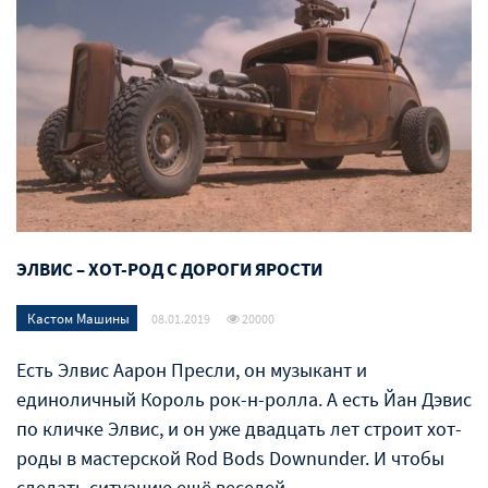
ЭЛВИС – ХОТ-РОД С ДОРОГИ ЯРОСТИ
Кастом Машины
08.01.2019
20000
Есть Элвис Аарон Пресли, он музыкант и
единоличный Король рок-н-ролла. А есть Йан Дэвис
по кличке Элвис, и он уже двадцать лет строит хот-
роды в мастерской Rod Bods Downunder. И чтобы
сделать ситуацию ещё веселей,…